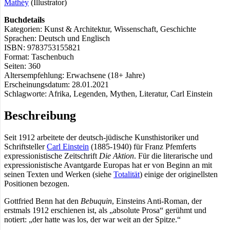
Mathéy
(Illustrator)
Buchdetails
Kategorien: Kunst & Architektur, Wissenschaft, Geschichte
Sprachen: Deutsch und Englisch
ISBN: 9783753155821
Format: Taschenbuch
Seiten: 360
Altersempfehlung: Erwachsene (18+ Jahre)
Erscheinungsdatum: 28.01.2021
Schlagworte: Afrika, Legenden, Mythen, Literatur, Carl Einstein
Beschreibung
Seit 1912 arbeitete der deutsch-jüdische Kunsthistoriker und
Schriftsteller
Carl Einstein
(1885-1940) für Franz Pfemferts
expressionistische Zeitschrift
Die Aktion
. Für die literarische und
expressionistische Avantgarde Europas hat er von Beginn an mit
seinen Texten und Werken (siehe
Totalität
) einige der originellsten
Positionen bezogen.
Gottfried Benn hat den
Bebuquin
, Einsteins Anti-Roman, der
erstmals 1912 erschienen ist, als „absolute Prosa“ gerühmt und
notiert: „der hatte was los, der war weit an der Spitze.“