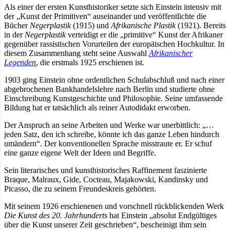
Als einer der ersten Kunsthistoriker setzte sich Einstein intensiv mit
der „Kunst der Primitiven“ auseinander und veröffentlichte die
Bücher
Negerplastik
(1915) und
Afrikanische Plastik
(1921). Bereits
in der
Negerplastik
verteidigt er die „primitive“ Kunst der Afrikaner
gegenüber rassistischen Vorurteilen der europäischen Hochkultur. In
diesem Zusammenhang steht seine Auswahl
Afrikanischer
Legenden
, die erstmals 1925 erschienen ist.
1903 ging Einstein ohne ordentlichen Schulabschluß und nach einer
abgebrochenen Bankhandelslehre nach Berlin und studierte ohne
Einschreibung Kunstgeschichte und Philosophie. Seine umfassende
Bildung hat er tatsächlich als reiner Autodidakt erworben.
Der Anspruch an seine Arbeiten und Werke war unerbittlich: „…
jeden Satz, den ich schreibe, könnte ich das ganze Leben hindurch
umändern“. Der konventionellen Sprache misstraute er. Er schuf
eine ganze eigene Welt der Ideen und Begriffe.
Sein literarisches und kunsthistorisches Raffinement faszinierte
Braque, Malraux, Gide, Cocteau, Majakowski, Kandinsky und
Picasso, die zu seinem Freundeskreis gehörten.
Mit seinem 1926 erschienenen und vorschnell rückblickenden Werk
Die Kunst des 20. Jahrhunderts
hat Einstein „absolut Endgültiges
über die Kunst unserer Zeit geschrieben“, bescheinigt ihm sein