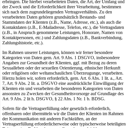
erbringen. Die hierbei verarbeiteten Daten, die Art, der Umfang und
der Zweck und die Erforderlichkeit ihrer Verarbeitung, bestimmen
sich nach dem zugrundeliegenden Vertragsverhältnis. Zu den
verarbeiteten Daten gehören grundsätzlich Bestands- und
Stammdaten der Klienten (z.B., Name, Adresse, etc.), als auch die
Kontaktdaten (z.B., E-Mailadresse, Telefon, etc.), die Vertragsdaten
(z.B., in Anspruch genommene Leistungen, Honorare, Namen von
Kontaktpersonen, etc.) und Zahlungsdaten (z.B., Bankverbindung,
Zahlungshistorie, etc.).
Im Rahmen unserer Leistungen, können wir ferner besondere
Kategorien von Daten gem. Art. 9 Abs. 1 DSGVO, insbesondere
Angaben zur Gesundheit der Klienten, ggf. mit Bezug zu deren
Sexualleben oder der sexuellen Orientierung, ethnischer Herkunft
oder religiösen oder weltanschaulichen Überzeugunge, verarbeiten.
Hierzu holen wir, sofern erforderlich, gem. Art. 6 Abs. 1 lit. a., Art.
7, Art. 9 Abs. 2 lit. a. DSGVO eine ausdrückliche Einwilligung der
Klienten ein und verarbeiten die besonderen Kategorien von Daten
ansonsten zu Zwecken der Gesundheitsvorsorge auf Grundlage des
Art. 9 Abs. 2 lit h. DSGVO, § 22 Abs. 1 Nr. 1 b. BDSG.
Sofern für die Vertragserfüllung oder gesetzlich erforderlich,
offenbaren oder übermitteln wir die Daten der Klienten im Rahmen
der Kommunikation mit anderen Fachkräften, an der
Vertragserfüllung erforderlicherweise oder typischerweise beteiligten