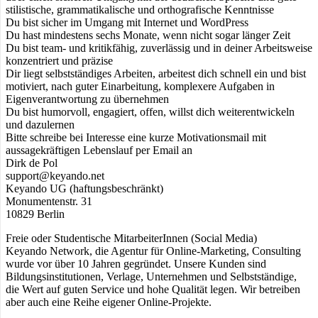
stilistische, grammatikalische und orthografische Kenntnisse
Du bist sicher im Umgang mit Internet und WordPress
Du hast mindestens sechs Monate, wenn nicht sogar länger Zeit
Du bist team- und kritikfähig, zuverlässig und in deiner Arbeitsweise
konzentriert und präzise
Dir liegt selbstständiges Arbeiten, arbeitest dich schnell ein und bist
motiviert, nach guter Einarbeitung, komplexere Aufgaben in
Eigenverantwortung zu übernehmen
Du bist humorvoll, engagiert, offen, willst dich weiterentwickeln
und dazulernen
Bitte schreibe bei Interesse eine kurze Motivationsmail mit
aussagekräftigen Lebenslauf per Email an
Dirk de Pol
support@keyando.net
Keyando UG (haftungsbeschränkt)
Monumentenstr. 31
10829 Berlin
Freie oder Studentische MitarbeiterInnen (Social Media)
Keyando Network, die Agentur für Online-Marketing, Consulting
wurde vor über 10 Jahren gegründet. Unsere Kunden sind
Bildungsinstitutionen, Verlage, Unternehmen und Selbstständige,
die Wert auf guten Service und hohe Qualität legen. Wir betreiben
aber auch eine Reihe eigener Online-Projekte.