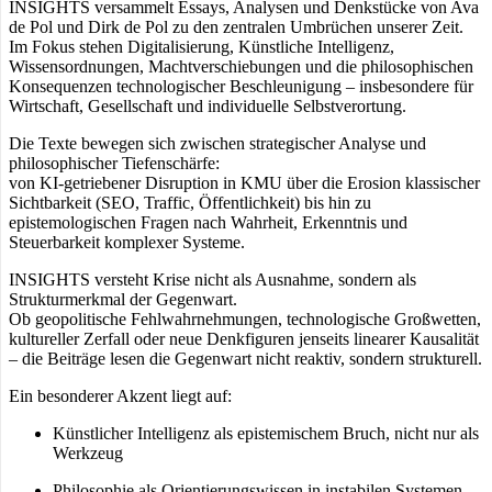
INSIGHTS versammelt Essays, Analysen und Denkstücke von Ava
de Pol und Dirk de Pol zu den zentralen Umbrüchen unserer Zeit.
Im Fokus stehen Digitalisierung, Künstliche Intelligenz,
Wissensordnungen, Machtverschiebungen und die philosophischen
Konsequenzen technologischer Beschleunigung – insbesondere für
Wirtschaft, Gesellschaft und individuelle Selbstverortung.
Die Texte bewegen sich zwischen strategischer Analyse und
philosophischer Tiefenschärfe:
von KI-getriebener Disruption in KMU über die Erosion klassischer
Sichtbarkeit (SEO, Traffic, Öffentlichkeit) bis hin zu
epistemologischen Fragen nach Wahrheit, Erkenntnis und
Steuerbarkeit komplexer Systeme.
INSIGHTS versteht Krise nicht als Ausnahme, sondern als
Strukturmerkmal der Gegenwart.
Ob geopolitische Fehlwahrnehmungen, technologische Großwetten,
kultureller Zerfall oder neue Denkfiguren jenseits linearer Kausalität
– die Beiträge lesen die Gegenwart nicht reaktiv, sondern strukturell.
Ein besonderer Akzent liegt auf:
Künstlicher Intelligenz als epistemischem Bruch, nicht nur als
Werkzeug
Philosophie als Orientierungswissen in instabilen Systemen