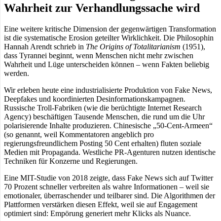
Wahrheit zur Verhandlungssache wird
Eine weitere kritische Dimension der gegenwärtigen Transformation
ist die systematische Erosion geteilter Wirklichkeit. Die Philosophin
Hannah Arendt schrieb in
The Origins of Totalitarianism
(1951),
dass Tyrannei beginnt, wenn Menschen nicht mehr zwischen
Wahrheit und Lüge unterscheiden können – wenn Fakten beliebig
werden.
Wir erleben heute eine industrialisierte Produktion von Fake News,
Deepfakes und koordinierten Desinformationskampagnen.
Russische Troll-Fabriken (wie die berüchtigte Internet Research
Agency) beschäftigen Tausende Menschen, die rund um die Uhr
polarisierende Inhalte produzieren. Chinesische „50-Cent-Armeen“
(so genannt, weil Kommentatoren angeblich pro
regierungsfreundlichem Posting 50 Cent erhalten) fluten soziale
Medien mit Propaganda. Westliche PR-Agenturen nutzen identische
Techniken für Konzerne und Regierungen.
Eine MIT-Studie von 2018 zeigte, dass Fake News sich auf Twitter
70 Prozent schneller verbreiten als wahre Informationen – weil sie
emotionaler, überraschender und teilbarer sind. Die Algorithmen der
Plattformen verstärken diesen Effekt, weil sie auf Engagement
optimiert sind: Empörung generiert mehr Klicks als Nuance.