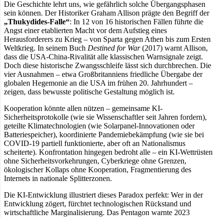
Die Geschichte lehrt uns, wie gefährlich solche Übergangsphasen
sein können. Der Historiker Graham Allison prägte den Begriff der
„Thukydides-Falle“
: In 12 von 16 historischen Fällen führte die
Angst einer etablierten Macht vor dem Aufstieg eines
Herausforderers zu Krieg – von Sparta gegen Athen bis zum Ersten
Weltkrieg. In seinem Buch
Destined for War
(2017) warnt Allison,
dass die USA-China-Rivalität alle klassischen Warnsignale zeigt.
Doch diese historische Zwangsschleife lässt sich durchbrechen. Die
vier Ausnahmen – etwa Großbritanniens friedliche Übergabe der
globalen Hegemonie an die USA im frühen 20. Jahrhundert –
zeigen, dass bewusste politische Gestaltung möglich ist.
Kooperation könnte allen nützen – gemeinsame KI-
Sicherheitsprotokolle (wie sie Wissenschaftler seit Jahren fordern),
geteilte Klimatechnologien (wie Solarpanel-Innovationen oder
Batteriespeicher), koordinierte Pandemiebekämpfung (wie sie bei
COVID-19 partiell funktionierte, aber oft an Nationalismus
scheiterte). Konfrontation hingegen bedroht alle – ein KI-Wettrüsten
ohne Sicherheitsvorkehrungen, Cyberkriege ohne Grenzen,
ökologischer Kollaps ohne Kooperation, Fragmentierung des
Internets in nationale Splitterzonen.
Die KI-Entwicklung illustriert dieses Paradox perfekt: Wer in der
Entwicklung zögert, fürchtet technologischen Rückstand und
wirtschaftliche Marginalisierung. Das Pentagon warnte 2023