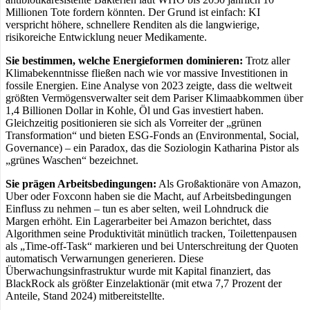
Millionen Tote fordern könnten. Der Grund ist einfach: KI
verspricht höhere, schnellere Renditen als die langwierige,
risikoreiche Entwicklung neuer Medikamente.
Sie bestimmen, welche Energieformen dominieren:
Trotz aller
Klimabekenntnisse fließen nach wie vor massive Investitionen in
fossile Energien. Eine Analyse von 2023 zeigte, dass die weltweit
größten Vermögensverwalter seit dem Pariser Klimaabkommen über
1,4 Billionen Dollar in Kohle, Öl und Gas investiert haben.
Gleichzeitig positionieren sie sich als Vorreiter der „grünen
Transformation“ und bieten ESG-Fonds an (Environmental, Social,
Governance) – ein Paradox, das die Soziologin Katharina Pistor als
„grünes Waschen“ bezeichnet.
Sie prägen Arbeitsbedingungen:
Als Großaktionäre von Amazon,
Uber oder Foxconn haben sie die Macht, auf Arbeitsbedingungen
Einfluss zu nehmen – tun es aber selten, weil Lohndruck die
Margen erhöht. Ein Lagerarbeiter bei Amazon berichtet, dass
Algorithmen seine Produktivität minütlich tracken, Toilettenpausen
als „Time-off-Task“ markieren und bei Unterschreitung der Quoten
automatisch Verwarnungen generieren. Diese
Überwachungsinfrastruktur wurde mit Kapital finanziert, das
BlackRock als größter Einzelaktionär (mit etwa 7,7 Prozent der
Anteile, Stand 2024) mitbereitstellte.