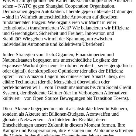
Was wir auf geopolitischen Karten als Machtkämpfe oder Allianzen
sehen – NATO gegen Shanghai Cooperation Organisation,
Demokratien gegen Autokratien, liberale gegen illiberale Ordnungen
– sind in Wahrheit unterschiedliche Antworten auf dieselben
fundamentalen Fragen: Wie organisieren wir Macht in einer
technologisch transformierten Welt? Wie balancieren wir Effizienz
und Gerechtigkeit, Sicherheit und Freiheit, Innovation und
Stabilität? Wie gehen wir mit der Spannung um zwischen
individueller Autonomie und kollektivem Überleben?
In den Strategien von Tech-Giganten, Finanzimperien und
Nationalstaaten begegnen uns unterschiedliche Logiken: der
expansive Warlord (der neue Territorien erobert – sei es geografisch
oder digital), der skrupellose Optimierer (der alles der Effizienz
opfert – von Amazon-Lagern bis chinesischen Smart Cities), der
elitäre Technokrat (der die Menschheit überwinden oder
perfektionieren will – vom Transhumanismus bis zum Social Credit
System), der dissidente Gärtner (der im Verborgenen Alternativen
kultiviert – von Open-Source-Bewegungen bis Transition Towns).
Diese Akteure begegnen uns nicht als abstrakte Ideen in Büchern,
sondern als Akteure mit Billionen-Budgets, Atomwaffen und
globalen Netzwerken – Architekten der Realität, deren
Entscheidungen unsere Zukunft in diesem Moment formen. Ihre
Kämpfe und Kooperationen, ihre Visionen und Albträume schreiben
die Matrix, in der die nächsten Generationen leben werden.