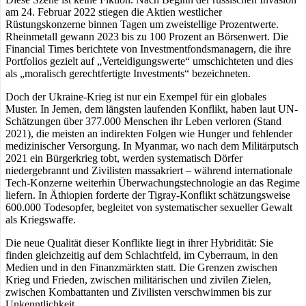
am 24. Februar 2022 stiegen die Aktien westlicher
Rüstungskonzerne binnen Tagen um zweistellige Prozentwerte.
Rheinmetall gewann 2023 bis zu 100 Prozent an Börsenwert. Die
Financial Times berichtete von Investmentfondsmanagern, die ihre
Portfolios gezielt auf „Verteidigungswerte“ umschichteten und dies
als „moralisch gerechtfertigte Investments“ bezeichneten.
Doch der Ukraine-Krieg ist nur ein Exempel für ein globales
Muster. In Jemen, dem längsten laufenden Konflikt, haben laut UN-
Schätzungen über 377.000 Menschen ihr Leben verloren (Stand
2021), die meisten an indirekten Folgen wie Hunger und fehlender
medizinischer Versorgung. In Myanmar, wo nach dem Militärputsch
2021 ein Bürgerkrieg tobt, werden systematisch Dörfer
niedergebrannt und Zivilisten massakriert – während internationale
Tech-Konzerne weiterhin Überwachungstechnologie an das Regime
liefern. In Äthiopien forderte der Tigray-Konflikt schätzungsweise
600.000 Todesopfer, begleitet von systematischer sexueller Gewalt
als Kriegswaffe.
Die neue Qualität dieser Konflikte liegt in ihrer Hybridität: Sie
finden gleichzeitig auf dem Schlachtfeld, im Cyberraum, in den
Medien und in den Finanzmärkten statt. Die Grenzen zwischen
Krieg und Frieden, zwischen militärischen und zivilen Zielen,
zwischen Kombattanten und Zivilisten verschwimmen bis zur
Unkenntlichkeit.