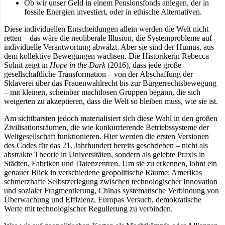
Ob wir unser Geld in einem Pensionsfonds anlegen, der in
fossile Energien investiert, oder in ethische Alternativen.
Diese individuellen Entscheidungen allein werden die Welt nicht
retten – das wäre die neoliberale Illusion, die Systemprobleme auf
individuelle Verantwortung abwälzt. Aber sie sind der Humus, aus
dem kollektive Bewegungen wachsen. Die Historikerin Rebecca
Solnit zeigt in
Hope in the Dark
(2016), dass jede große
gesellschaftliche Transformation – von der Abschaffung der
Sklaverei über das Frauenwahlrecht bis zur Bürgerrechtsbewegung
– mit kleinen, scheinbar machtlosen Gruppen begann, die sich
weigerten zu akzeptieren, dass die Welt so bleiben muss, wie sie ist.
Am sichtbarsten jedoch materialisiert sich diese Wahl in den großen
Zivilisationsräumen, die wie konkurrierende Betriebssysteme der
Weltgesellschaft funktionieren. Hier werden die ersten Versionen
des Codes für das 21. Jahrhundert bereits geschrieben – nicht als
abstrakte Theorie in Universitäten, sondern als gelebte Praxis in
Städten, Fabriken und Datenzentren. Um sie zu erkennen, lohnt ein
genauer Blick in verschiedene geopolitische Räume: Amerikas
schmerzhafte Selbstzerlegung zwischen technologischer Innovation
und sozialer Fragmentierung, Chinas systematische Verbindung von
Überwachung und Effizienz, Europas Versuch, demokratische
Werte mit technologischer Regulierung zu verbinden.