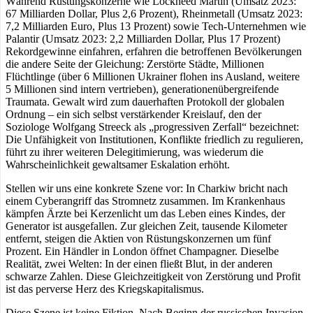
Während Rüstungskonzerne wie Lockheed Martin (Umsatz 2023:
67 Milliarden Dollar, Plus 2,6 Prozent), Rheinmetall (Umsatz 2023:
7,2 Milliarden Euro, Plus 13 Prozent) sowie Tech-Unternehmen wie
Palantir (Umsatz 2023: 2,2 Milliarden Dollar, Plus 17 Prozent)
Rekordgewinne einfahren, erfahren die betroffenen Bevölkerungen
die andere Seite der Gleichung: Zerstörte Städte, Millionen
Flüchtlinge (über 6 Millionen Ukrainer flohen ins Ausland, weitere
5 Millionen sind intern vertrieben), generationenübergreifende
Traumata. Gewalt wird zum dauerhaften Protokoll der globalen
Ordnung – ein sich selbst verstärkender Kreislauf, den der
Soziologe Wolfgang Streeck als „progressiven Zerfall“ bezeichnet:
Die Unfähigkeit von Institutionen, Konflikte friedlich zu regulieren,
führt zu ihrer weiteren Delegitimierung, was wiederum die
Wahrscheinlichkeit gewaltsamer Eskalation erhöht.
Stellen wir uns eine konkrete Szene vor: In Charkiw bricht nach
einem Cyberangriff das Stromnetz zusammen. Im Krankenhaus
kämpfen Ärzte bei Kerzenlicht um das Leben eines Kindes, der
Generator ist ausgefallen. Zur gleichen Zeit, tausende Kilometer
entfernt, steigen die Aktien von Rüstungskonzernen um fünf
Prozent. Ein Händler in London öffnet Champagner. Dieselbe
Realität, zwei Welten: In der einen fließt Blut, in der anderen
schwarze Zahlen. Diese Gleichzeitigkeit von Zerstörung und Profit
ist das perverse Herz des Kriegskapitalismus.
Diese Szene ist keine Fiktion. Nach Beginn der russischen Invasion