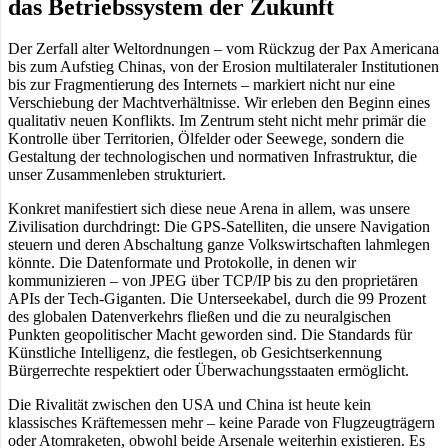
das Betriebssystem der Zukunft
Der Zerfall alter Weltordnungen – vom Rückzug der Pax Americana
bis zum Aufstieg Chinas, von der Erosion multilateraler Institutionen
bis zur Fragmentierung des Internets – markiert nicht nur eine
Verschiebung der Machtverhältnisse. Wir erleben den Beginn eines
qualitativ neuen Konflikts. Im Zentrum steht nicht mehr primär die
Kontrolle über Territorien, Ölfelder oder Seewege, sondern die
Gestaltung der technologischen und normativen Infrastruktur, die
unser Zusammenleben strukturiert.
Konkret manifestiert sich diese neue Arena in allem, was unsere
Zivilisation durchdringt: Die GPS-Satelliten, die unsere Navigation
steuern und deren Abschaltung ganze Volkswirtschaften lahmlegen
könnte. Die Datenformate und Protokolle, in denen wir
kommunizieren – von JPEG über TCP/IP bis zu den proprietären
APIs der Tech-Giganten. Die Unterseekabel, durch die 99 Prozent
des globalen Datenverkehrs fließen und die zu neuralgischen
Punkten geopolitischer Macht geworden sind. Die Standards für
Künstliche Intelligenz, die festlegen, ob Gesichtserkennung
Bürgerrechte respektiert oder Überwachungsstaaten ermöglicht.
Die Rivalität zwischen den USA und China ist heute kein
klassisches Kräftemessen mehr – keine Parade von Flugzeugträgern
oder Atomraketen, obwohl beide Arsenale weiterhin existieren. Es