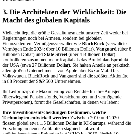
3. Die Architekten der Wirklichkeit: Die
Macht des globalen Kapitals
Vielleicht liegt die größte Gestaltungsmacht unserer Zeit weder bei
Regierungen noch bei Armeen, sondern bei globalen
Finanzakteuren. Vermögensverwalter wie
BlackRock
(verwaltetes
Vermögen Ende 2024: über 10 Billionen Dollar),
Vanguard
(über 8
Billionen Dollar) und
State Street
(über 4 Billionen Dollar)
kontrollieren zusammen mehr Kapital als das Bruttoinlandsprodukt
der USA (etwa 27 Billionen Dollar). Sie halten Anteile an praktisch
allen großen Unternehmen – von Apple über ExxonMobil bis
Volkswagen. BlackRock und Vanguard sind die größten Aktionäre
in 88 Prozent der S&P 500-Unternehmen.
Ihr Leitprinzip, die Maximierung von Rendite für ihre Anleger
(überwiegend Pensionsfonds, Versicherungen und vermögende
Privatpersonen), formt die Gesellschaften, in denen wir leben:
Ihre Investitionsentscheidungen bestimmen, welche
Technologien entwickelt werden:
Zwischen 2010 und 2020
flossen global etwa 1,5 Billionen Dollar in KI-Startups, während die
Forschung an neuen Antibiotika stagniert – obwohl
antibiotikaresistente Bakterien laut WHO bis 2050 jährlich 10