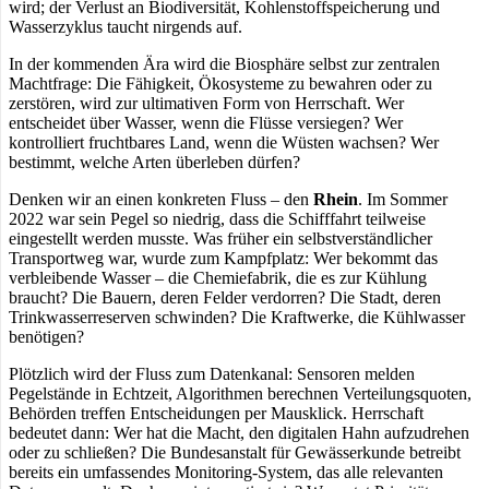
wird; der Verlust an Biodiversität, Kohlenstoffspeicherung und
Wasserzyklus taucht nirgends auf.
In der kommenden Ära wird die Biosphäre selbst zur zentralen
Machtfrage: Die Fähigkeit, Ökosysteme zu bewahren oder zu
zerstören, wird zur ultimativen Form von Herrschaft. Wer
entscheidet über Wasser, wenn die Flüsse versiegen? Wer
kontrolliert fruchtbares Land, wenn die Wüsten wachsen? Wer
bestimmt, welche Arten überleben dürfen?
Denken wir an einen konkreten Fluss – den
Rhein
. Im Sommer
2022 war sein Pegel so niedrig, dass die Schifffahrt teilweise
eingestellt werden musste. Was früher ein selbstverständlicher
Transportweg war, wurde zum Kampfplatz: Wer bekommt das
verbleibende Wasser – die Chemiefabrik, die es zur Kühlung
braucht? Die Bauern, deren Felder verdorren? Die Stadt, deren
Trinkwasserreserven schwinden? Die Kraftwerke, die Kühlwasser
benötigen?
Plötzlich wird der Fluss zum Datenkanal: Sensoren melden
Pegelstände in Echtzeit, Algorithmen berechnen Verteilungsquoten,
Behörden treffen Entscheidungen per Mausklick. Herrschaft
bedeutet dann: Wer hat die Macht, den digitalen Hahn aufzudrehen
oder zu schließen? Die Bundesanstalt für Gewässerkunde betreibt
bereits ein umfassendes Monitoring-System, das alle relevanten