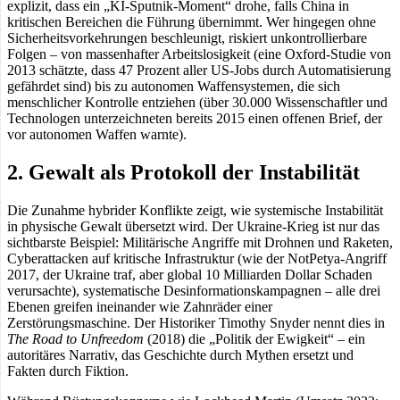
explizit, dass ein „KI-Sputnik-Moment“ drohe, falls China in
kritischen Bereichen die Führung übernimmt. Wer hingegen ohne
Sicherheitsvorkehrungen beschleunigt, riskiert unkontrollierbare
Folgen – von massenhafter Arbeitslosigkeit (eine Oxford-Studie von
2013 schätzte, dass 47 Prozent aller US-Jobs durch Automatisierung
gefährdet sind) bis zu autonomen Waffensystemen, die sich
menschlicher Kontrolle entziehen (über 30.000 Wissenschaftler und
Technologen unterzeichneten bereits 2015 einen offenen Brief, der
vor autonomen Waffen warnte).
2. Gewalt als Protokoll der Instabilität
Die Zunahme hybrider Konflikte zeigt, wie systemische Instabilität
in physische Gewalt übersetzt wird. Der Ukraine-Krieg ist nur das
sichtbarste Beispiel: Militärische Angriffe mit Drohnen und Raketen,
Cyberattacken auf kritische Infrastruktur (wie der NotPetya-Angriff
2017, der Ukraine traf, aber global 10 Milliarden Dollar Schaden
verursachte), systematische Desinformationskampagnen – alle drei
Ebenen greifen ineinander wie Zahnräder einer
Zerstörungsmaschine. Der Historiker Timothy Snyder nennt dies in
The Road to Unfreedom
(2018) die „Politik der Ewigkeit“ – ein
autoritäres Narrativ, das Geschichte durch Mythen ersetzt und
Fakten durch Fiktion.