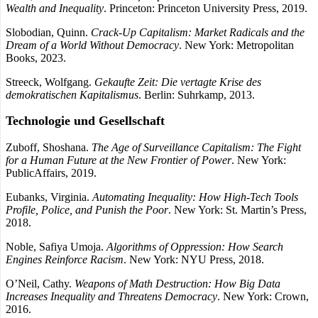
Wealth and Inequality
. Princeton: Princeton University Press, 2019.
Slobodian, Quinn.
Crack-Up Capitalism: Market Radicals and the
Dream of a World Without Democracy
. New York: Metropolitan
Books, 2023.
Streeck, Wolfgang.
Gekaufte Zeit: Die vertagte Krise des
demokratischen Kapitalismus
. Berlin: Suhrkamp, 2013.
Technologie und Gesellschaft
Zuboff, Shoshana.
The Age of Surveillance Capitalism: The Fight
for a Human Future at the New Frontier of Power
. New York:
PublicAffairs, 2019.
Eubanks, Virginia.
Automating Inequality: How High-Tech Tools
Profile, Police, and Punish the Poor
. New York: St. Martin’s Press,
2018.
Noble, Safiya Umoja.
Algorithms of Oppression: How Search
Engines Reinforce Racism
. New York: NYU Press, 2018.
O’Neil, Cathy.
Weapons of Math Destruction: How Big Data
Increases Inequality and Threatens Democracy
. New York: Crown,
2016.