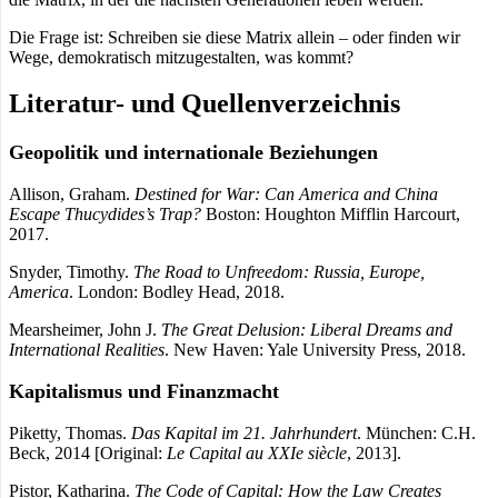
Die Frage ist: Schreiben sie diese Matrix allein – oder finden wir
Wege, demokratisch mitzugestalten, was kommt?
Literatur- und Quellenverzeichnis
Geopolitik und internationale Beziehungen
Allison, Graham.
Destined for War: Can America and China
Escape Thucydides’s Trap?
Boston: Houghton Mifflin Harcourt,
2017.
Snyder, Timothy.
The Road to Unfreedom: Russia, Europe,
America
. London: Bodley Head, 2018.
Mearsheimer, John J.
The Great Delusion: Liberal Dreams and
International Realities
. New Haven: Yale University Press, 2018.
Kapitalismus und Finanzmacht
Piketty, Thomas.
Das Kapital im 21. Jahrhundert
. München: C.H.
Beck, 2014 [Original:
Le Capital au XXIe siècle
, 2013].
Pistor, Katharina.
The Code of Capital: How the Law Creates