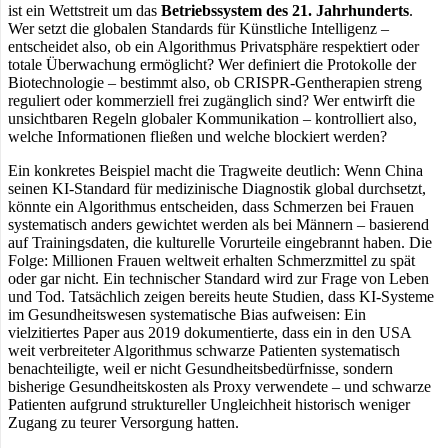
ist ein Wettstreit um das
Betriebssystem des 21. Jahrhunderts
.
Wer setzt die globalen Standards für Künstliche Intelligenz –
entscheidet also, ob ein Algorithmus Privatsphäre respektiert oder
totale Überwachung ermöglicht? Wer definiert die Protokolle der
Biotechnologie – bestimmt also, ob CRISPR-Gentherapien streng
reguliert oder kommerziell frei zugänglich sind? Wer entwirft die
unsichtbaren Regeln globaler Kommunikation – kontrolliert also,
welche Informationen fließen und welche blockiert werden?
Ein konkretes Beispiel macht die Tragweite deutlich: Wenn China
seinen KI-Standard für medizinische Diagnostik global durchsetzt,
könnte ein Algorithmus entscheiden, dass Schmerzen bei Frauen
systematisch anders gewichtet werden als bei Männern – basierend
auf Trainingsdaten, die kulturelle Vorurteile eingebrannt haben. Die
Folge: Millionen Frauen weltweit erhalten Schmerzmittel zu spät
oder gar nicht. Ein technischer Standard wird zur Frage von Leben
und Tod. Tatsächlich zeigen bereits heute Studien, dass KI-Systeme
im Gesundheitswesen systematische Bias aufweisen: Ein
vielzitiertes Paper aus 2019 dokumentierte, dass ein in den USA
weit verbreiteter Algorithmus schwarze Patienten systematisch
benachteiligte, weil er nicht Gesundheitsbedürfnisse, sondern
bisherige Gesundheitskosten als Proxy verwendete – und schwarze
Patienten aufgrund struktureller Ungleichheit historisch weniger
Zugang zu teurer Versorgung hatten.