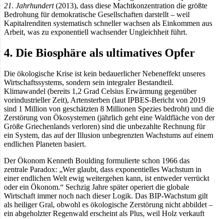
21. Jahrhundert
(2013), dass diese Machtkonzentration die größte
Bedrohung für demokratische Gesellschaften darstellt – weil
Kapitalrenditen systematisch schneller wachsen als Einkommen aus
Arbeit, was zu exponentiell wachsender Ungleichheit führt.
4. Die Biosphäre als ultimatives Opfer
Die ökologische Krise ist kein bedauerlicher Nebeneffekt unseres
Wirtschaftssystems, sondern sein integraler Bestandteil.
Klimawandel (bereits 1,2 Grad Celsius Erwärmung gegenüber
vorindustrieller Zeit), Artensterben (laut IPBES-Bericht von 2019
sind 1 Million von geschätzten 8 Millionen Spezies bedroht) und die
Zerstörung von Ökosystemen (jährlich geht eine Waldfläche von der
Größe Griechenlands verloren) sind die unbezahlte Rechnung für
ein System, das auf der Illusion unbegrenzten Wachstums auf einem
endlichen Planeten basiert.
Der Ökonom Kenneth Boulding formulierte schon 1966 das
zentrale Paradox: „Wer glaubt, dass exponentielles Wachstum in
einer endlichen Welt ewig weitergehen kann, ist entweder verrückt
oder ein Ökonom.“ Sechzig Jahre später operiert die globale
Wirtschaft immer noch nach dieser Logik. Das BIP-Wachstum gilt
als heiliger Gral, obwohl es ökologische Zerstörung nicht abbildet –
ein abgeholzter Regenwald erscheint als Plus, weil Holz verkauft