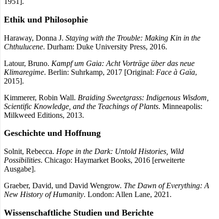
1951].
Ethik und Philosophie
Haraway, Donna J.
Staying with the Trouble: Making Kin in the
Chthulucene
. Durham: Duke University Press, 2016.
Latour, Bruno.
Kampf um Gaia: Acht Vorträge über das neue
Klimaregime
. Berlin: Suhrkamp, 2017 [Original:
Face à Gaïa
,
2015].
Kimmerer, Robin Wall.
Braiding Sweetgrass: Indigenous Wisdom,
Scientific Knowledge, and the Teachings of Plants
. Minneapolis:
Milkweed Editions, 2013.
Geschichte und Hoffnung
Solnit, Rebecca.
Hope in the Dark: Untold Histories, Wild
Possibilities
. Chicago: Haymarket Books, 2016 [erweiterte
Ausgabe].
Graeber, David, und David Wengrow.
The Dawn of Everything: A
New History of Humanity
. London: Allen Lane, 2021.
Wissenschaftliche Studien und Berichte