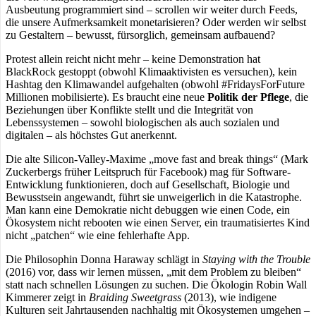
Ausbeutung programmiert sind – scrollen wir weiter durch Feeds,
die unsere Aufmerksamkeit monetarisieren? Oder werden wir selbst
zu Gestaltern – bewusst, fürsorglich, gemeinsam aufbauend?
Protest allein reicht nicht mehr – keine Demonstration hat
BlackRock gestoppt (obwohl Klimaaktivisten es versuchen), kein
Hashtag den Klimawandel aufgehalten (obwohl #FridaysForFuture
Millionen mobilisierte). Es braucht eine neue
Politik der Pflege
, die
Beziehungen über Konflikte stellt und die Integrität von
Lebenssystemen – sowohl biologischen als auch sozialen und
digitalen – als höchstes Gut anerkennt.
Die alte Silicon-Valley-Maxime „move fast and break things“ (Mark
Zuckerbergs früher Leitspruch für Facebook) mag für Software-
Entwicklung funktionieren, doch auf Gesellschaft, Biologie und
Bewusstsein angewandt, führt sie unweigerlich in die Katastrophe.
Man kann eine Demokratie nicht debuggen wie einen Code, ein
Ökosystem nicht rebooten wie einen Server, ein traumatisiertes Kind
nicht „patchen“ wie eine fehlerhafte App.
Die Philosophin Donna Haraway schlägt in
Staying with the Trouble
(2016) vor, dass wir lernen müssen, „mit dem Problem zu bleiben“
statt nach schnellen Lösungen zu suchen. Die Ökologin Robin Wall
Kimmerer zeigt in
Braiding Sweetgrass
(2013), wie indigene
Kulturen seit Jahrtausenden nachhaltig mit Ökosystemen umgehen –