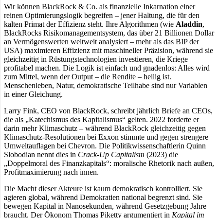
Wir können BlackRock & Co. als finanzielle Inkarnation einer
reinen Optimierungslogik begreifen – jener Haltung, die für den
kalten Primat der Effizienz steht. Ihre Algorithmen (wie
Aladdin
,
BlackRocks Risikomanagementsystem, das über 21 Billionen Dollar
an Vermögenswerten weltweit analysiert – mehr als das BIP der
USA) maximieren Effizienz mit maschineller Präzision, während sie
gleichzeitig in Rüstungstechnologien investieren, die Kriege
profitabel machen. Die Logik ist einfach und gnadenlos: Alles wird
zum Mittel, wenn der Output – die Rendite – heilig ist.
Menschenleben, Natur, demokratische Teilhabe sind nur Variablen
in einer Gleichung.
Larry Fink, CEO von BlackRock, schreibt jährlich Briefe an CEOs,
die als „Katechismus des Kapitalismus“ gelten. 2022 forderte er
darin mehr Klimaschutz – während BlackRock gleichzeitig gegen
Klimaschutz-Resolutionen bei Exxon stimmte und gegen strengere
Umweltauflagen bei Chevron. Die Politikwissenschaftlerin Quinn
Slobodian nennt dies in
Crack-Up Capitalism
(2023) die
„Doppelmoral des Finanzkapitals“: moralische Rhetorik nach außen,
Profitmaximierung nach innen.
Die Macht dieser Akteure ist kaum demokratisch kontrolliert. Sie
agieren global, während Demokratien national begrenzt sind. Sie
bewegen Kapital in Nanosekunden, während Gesetzgebung Jahre
braucht. Der Ökonom Thomas Piketty argumentiert in
Kapital im