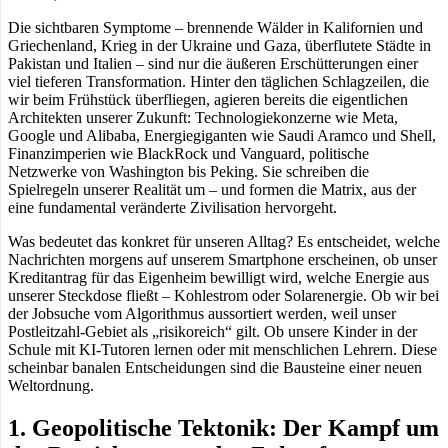
Die sichtbaren Symptome – brennende Wälder in Kalifornien und
Griechenland, Krieg in der Ukraine und Gaza, überflutete Städte in
Pakistan und Italien – sind nur die äußeren Erschütterungen einer
viel tieferen Transformation. Hinter den täglichen Schlagzeilen, die
wir beim Frühstück überfliegen, agieren bereits die eigentlichen
Architekten unserer Zukunft: Technologiekonzerne wie Meta,
Google und Alibaba, Energiegiganten wie Saudi Aramco und Shell,
Finanzimperien wie BlackRock und Vanguard, politische
Netzwerke von Washington bis Peking. Sie schreiben die
Spielregeln unserer Realität um – und formen die Matrix, aus der
eine fundamental veränderte Zivilisation hervorgeht.
Was bedeutet das konkret für unseren Alltag? Es entscheidet, welche
Nachrichten morgens auf unserem Smartphone erscheinen, ob unser
Kreditantrag für das Eigenheim bewilligt wird, welche Energie aus
unserer Steckdose fließt – Kohlestrom oder Solarenergie. Ob wir bei
der Jobsuche vom Algorithmus aussortiert werden, weil unser
Postleitzahl-Gebiet als „risikoreich“ gilt. Ob unsere Kinder in der
Schule mit KI-Tutoren lernen oder mit menschlichen Lehrern. Diese
scheinbar banalen Entscheidungen sind die Bausteine einer neuen
Weltordnung.
1. Geopolitische Tektonik: Der Kampf um