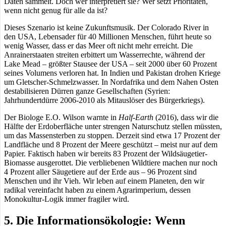
Daten sammelt. Doch wer interpretiert sie? Wer setzt Prioritäten,
wenn nicht genug für alle da ist?
Dieses Szenario ist keine Zukunftsmusik. Der Colorado River in
den USA, Lebensader für 40 Millionen Menschen, führt heute so
wenig Wasser, dass er das Meer oft nicht mehr erreicht. Die
Anrainerstaaten streiten erbittert um Wasserrechte, während der
Lake Mead – größter Stausee der USA – seit 2000 über 60 Prozent
seines Volumens verloren hat. In Indien und Pakistan drohen Kriege
um Gletscher-Schmelzwasser. In Nordafrika und dem Nahen Osten
destabilisieren Dürren ganze Gesellschaften (Syrien:
Jahrhundertdürre 2006-2010 als Mitauslöser des Bürgerkriegs).
Der Biologe E.O. Wilson warnte in
Half-Earth
(2016), dass wir die
Hälfte der Erdoberfläche unter strengen Naturschutz stellen müssten,
um das Massensterben zu stoppen. Derzeit sind etwa 17 Prozent der
Landfläche und 8 Prozent der Meere geschützt – meist nur auf dem
Papier. Faktisch haben wir bereits 83 Prozent der Wildsäugetier-
Biomasse ausgerottet. Die verbliebenen Wildtiere machen nur noch
4 Prozent aller Säugetiere auf der Erde aus – 96 Prozent sind
Menschen und ihr Vieh. Wir leben auf einem Planeten, den wir
radikal vereinfacht haben zu einem Agrarimperium, dessen
Monokultur-Logik immer fragiler wird.
5. Die Informationsökologie: Wenn