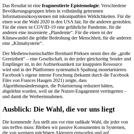
Das Resultat ist eine
fragmentierte Epistemologie
: Verschiedene
Bevölkerungsgruppen leben in vollständig getrennten
Informationsökosystemen mit inkompatiblen Wirklichkeiten. Für die
einen war die Wahl 2020 in den USA fair, für die anderen gestohlen.
Für die einen ist COVID-19 eine gefährliche Pandemie, für die
anderen eine inszenierte „Plandemie“. Für die einen ist der
Klimawandel die größte Bedrohung der Menschheit, für die anderen
eine „Klimahysterie“.
Der Medienwissenschaftler Bernhard Pörksen nennt dies die „große
Gereiztheit“ – eine Gesellschaft, in der jeder gleichzeitig Sender und
Empfänger ist, in der Aufmerksamkeit zur knappsten Ressource
wird und in der Plattformen systematisch Spaltung monetarisieren.
Facebook’s eigene interne Forschung (bekannt durch die Facebook
Files von Frances Haugen 2021) zeigte, dass
Algorithmusänderungen, die Polarisierung reduziert hätten,
abgelehnt wurden, weil sie die Nutzer-Engagement verringerten –
und damit die Werbeeinnahmen.
Ausblick: Die Wahl, die vor uns liegt
Die kommende Ära stellt uns vor eine radikale Wahl, die jeder von
uns treffen muss: Bleiben wir passive Konsumenten in Systemen,
die von wenigen mächtigen Akteuren entworfen und auf