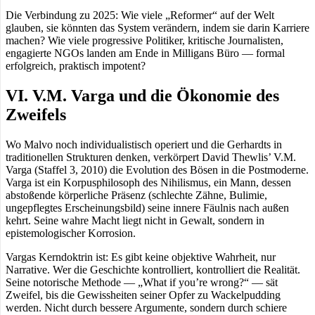
Die Verbindung zu 2025: Wie viele „Reformer“ auf der Welt
glauben, sie könnten das System verändern, indem sie darin Karriere
machen? Wie viele progressive Politiker, kritische Journalisten,
engagierte NGOs landen am Ende in Milligans Büro — formal
erfolgreich, praktisch impotent?
VI. V.M. Varga und die Ökonomie des
Zweifels
Wo Malvo noch individualistisch operiert und die Gerhardts in
traditionellen Strukturen denken, verkörpert David Thewlis’ V.M.
Varga (Staffel 3, 2010) die Evolution des Bösen in die Postmoderne.
Varga ist ein Korpusphilosoph des Nihilismus, ein Mann, dessen
abstoßende körperliche Präsenz (schlechte Zähne, Bulimie,
ungepflegtes Erscheinungsbild) seine innere Fäulnis nach außen
kehrt. Seine wahre Macht liegt nicht in Gewalt, sondern in
epistemologischer Korrosion.
Vargas Kerndoktrin ist: Es gibt keine objektive Wahrheit, nur
Narrative. Wer die Geschichte kontrolliert, kontrolliert die Realität.
Seine notorische Methode — „What if you’re wrong?“ — sät
Zweifel, bis die Gewissheiten seiner Opfer zu Wackelpudding
werden. Nicht durch bessere Argumente, sondern durch schiere