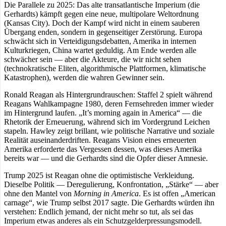
Die Parallele zu 2025: Das alte transatlantische Imperium (die
Gerhardts) kämpft gegen eine neue, multipolare Weltordnung
(Kansas City). Doch der Kampf wird nicht in einem sauberen
Übergang enden, sondern in gegenseitiger Zerstörung. Europa
schwächt sich in Verteidigungsdebatten, Amerika in internen
Kulturkriegen, China wartet geduldig. Am Ende werden alle
schwächer sein — aber die Akteure, die wir nicht sehen
(technokratische Eliten, algorithmische Plattformen, klimatische
Katastrophen), werden die wahren Gewinner sein.
Ronald Reagan als Hintergrundrauschen: Staffel 2 spielt während
Reagans Wahlkampagne 1980, deren Fernsehreden immer wieder
im Hintergrund laufen. „It’s morning again in America“ — die
Rhetorik der Erneuerung, während sich im Vordergrund Leichen
stapeln. Hawley zeigt brillant, wie politische Narrative und soziale
Realität auseinanderdriften. Reagans Vision eines erneuerten
Amerika erforderte das Vergessen dessen, was dieses Amerika
bereits war — und die Gerhardts sind die Opfer dieser Amnesie.
Trump 2025 ist Reagan ohne die optimistische Verkleidung.
Dieselbe Politik — Deregulierung, Konfrontation, „Stärke“ — aber
ohne den Mantel von
Morning in America
. Es ist offen „American
carnage“, wie Trump selbst 2017 sagte. Die Gerhardts würden ihn
verstehen: Endlich jemand, der nicht mehr so tut, als sei das
Imperium etwas anderes als ein Schutzgelderpressungsmodell.