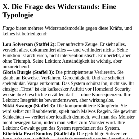
X. Die Frage des Widerstands: Eine
Typologie
Fargo
bietet mehrere Widerstandsmodelle gegen diese Kräfte, und
keines ist befriedigend:
Lou Solverson (Staffel 2):
Der aufrechte Zeuge. Er sieht alles,
versteht alles, dokumentiert alles — und verhindert nichts. Seine
Funktion ist archivisch, nicht interventionistisch. Er überlebt, aber
ohne Triumph. Seine Lektion: Anständigkeit ist wichtig, aber
unzureichend.
Gloria Burgle (Staffel 3):
Die prinzipientreue Verliererin. Sie
glaubt an Beweise, Verfahren, Gerechtigkeit. Und sie scheitert
spektakulär. Varga entkommt. Das System schützt ihn, nicht sie. Ihr
einziger „Trost“ ist ein kafkaesker Auftritt vor Homeland Security,
wo sie ihre Geschichte erzählen darf — ohne Konsequenzen. Ihre
Lektion: Integrität ist bewundernswert, aber wirkungslos.
Nikki Swango (Staffel 3):
Die kompromittierte Kämpferin. Sie
wird selbst zur Raubtiererin, spielt nach Malvos Regeln. Sie gewinnt
Schlachten — verliert aber letztlich dennoch, weil man das Monster
nicht besiegen kann, indem man selbst zum Monster wird. Ihre
Lektion: Gewalt gegen das System reproduziert das System.
Ethelrida Pearl Smutny (Staffel 4):
Die geduldige Subversive.