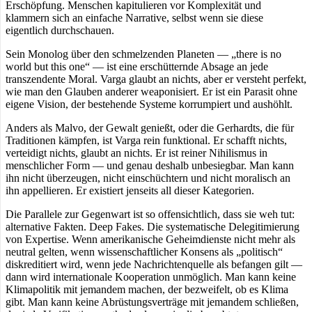
Erschöpfung. Menschen kapitulieren vor Komplexität und
klammern sich an einfache Narrative, selbst wenn sie diese
eigentlich durchschauen.
Sein Monolog über den schmelzenden Planeten — „there is no
world but this one“ — ist eine erschütternde Absage an jede
transzendente Moral. Varga glaubt an nichts, aber er versteht perfekt,
wie man den Glauben anderer weaponisiert. Er ist ein Parasit ohne
eigene Vision, der bestehende Systeme korrumpiert und aushöhlt.
Anders als Malvo, der Gewalt genießt, oder die Gerhardts, die für
Traditionen kämpfen, ist Varga rein funktional. Er schafft nichts,
verteidigt nichts, glaubt an nichts. Er ist reiner Nihilismus in
menschlicher Form — und genau deshalb unbesiegbar. Man kann
ihn nicht überzeugen, nicht einschüchtern und nicht moralisch an
ihn appellieren. Er existiert jenseits all dieser Kategorien.
Die Parallele zur Gegenwart ist so offensichtlich, dass sie weh tut:
alternative Fakten. Deep Fakes. Die systematische Delegitimierung
von Expertise. Wenn amerikanische Geheimdienste nicht mehr als
neutral gelten, wenn wissenschaftlicher Konsens als „politisch“
diskreditiert wird, wenn jede Nachrichtenquelle als befangen gilt —
dann wird internationale Kooperation unmöglich. Man kann keine
Klimapolitik mit jemandem machen, der bezweifelt, ob es Klima
gibt. Man kann keine Abrüstungsverträge mit jemandem schließen,