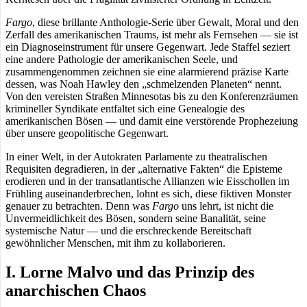
Fargo
, diese brillante Anthologie-Serie über Gewalt, Moral und den
Zerfall des amerikanischen Traums, ist mehr als Fernsehen — sie ist
ein Diagnoseinstrument für unsere Gegenwart. Jede Staffel seziert
eine andere Pathologie der amerikanischen Seele, und
zusammengenommen zeichnen sie eine alarmierend präzise Karte
dessen, was Noah Hawley den „schmelzenden Planeten“ nennt.
Von den vereisten Straßen Minnesotas bis zu den Konferenzräumen
krimineller Syndikate entfaltet sich eine Genealogie des
amerikanischen Bösen — und damit eine verstörende Prophezeiung
über unsere geopolitische Gegenwart.
In einer Welt, in der Autokraten Parlamente zu theatralischen
Requisiten degradieren, in der „alternative Fakten“ die Episteme
erodieren und in der transatlantische Allianzen wie Eisschollen im
Frühling auseinanderbrechen, lohnt es sich, diese fiktiven Monster
genauer zu betrachten. Denn was
Fargo
uns lehrt, ist nicht die
Unvermeidlichkeit des Bösen, sondern seine Banalität, seine
systemische Natur — und die erschreckende Bereitschaft
gewöhnlicher Menschen, mit ihm zu kollaborieren.
I. Lorne Malvo und das Prinzip des
anarchischen Chaos