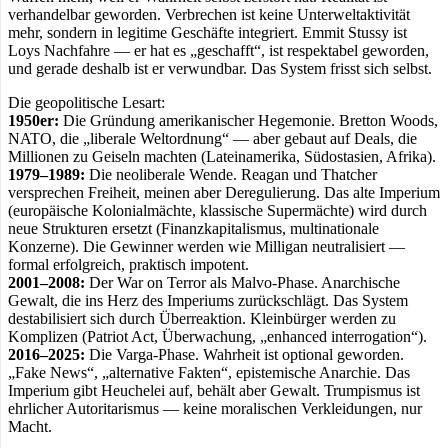
verhandelbar geworden. Verbrechen ist keine Unterweltaktivität
mehr, sondern in legitime Geschäfte integriert. Emmit Stussy ist
Loys Nachfahre — er hat es „geschafft“, ist respektabel geworden,
und gerade deshalb ist er verwundbar. Das System frisst sich selbst.
Die geopolitische Lesart:
1950er:
Die Gründung amerikanischer Hegemonie. Bretton Woods,
NATO, die „liberale Weltordnung“ — aber gebaut auf Deals, die
Millionen zu Geiseln machten (Lateinamerika, Südostasien, Afrika).
1979–1989:
Die neoliberale Wende. Reagan und Thatcher
versprechen Freiheit, meinen aber Deregulierung. Das alte Imperium
(europäische Kolonialmächte, klassische Supermächte) wird durch
neue Strukturen ersetzt (Finanzkapitalismus, multinationale
Konzerne). Die Gewinner werden wie Milligan neutralisiert —
formal erfolgreich, praktisch impotent.
2001–2008:
Der War on Terror als Malvo-Phase. Anarchische
Gewalt, die ins Herz des Imperiums zurückschlägt. Das System
destabilisiert sich durch Überreaktion. Kleinbürger werden zu
Komplizen (Patriot Act, Überwachung, „enhanced interrogation“).
2016–2025:
Die Varga-Phase. Wahrheit ist optional geworden.
„Fake News“, „alternative Fakten“, epistemische Anarchie. Das
Imperium gibt Heuchelei auf, behält aber Gewalt. Trumpismus ist
ehrlicher Autoritarismus — keine moralischen Verkleidungen, nur
Macht.