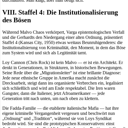
durchlaufen: Man klagt, aber man beugt sich.
VIII. Staffel 4: Die Institutionalisierung
des Bösen
Während Malvo Chaos verkörpert, Varga epistemologischen Verfall
und die Gerhardts den Niedergang einer alten Ordnung, präsentiert
Staffel 4 (Kansas City, 1950) etwas weitaus Beunruhigenderes: die
Institutionalisierung von Kriminalität, den Moment, in dem das Böse
zum System wird und sich als Legitimität tarnt.
Loy Cannon (Chris Rock) ist kein Malvo — er ist ein Architekt. Er
denkt in Generationen, in Strukturen, in historischen Bewegungen.
Seine Rede über die „Migrationsleiter“ ist eine brillante Diagnose:
Jede neue ethnische Gruppe in Amerika macht zunächst die
Drecksarbeit, steigt dann ins organisierte Verbrechen ein, legalisiert
sich schließlich und wird am Ende respektabel. Die Iren waren
Gangster, dann die Italiener, jetzt Afroamerikaner — jede
Generation tritt nach unten, um nach oben zu klettern.
Die Fadda-Familie — die etablierte italienische Mafia — hat ihre
eigene kriminelle Vergangenheit vergessen und beschwört nun
„Ordnung“ und „Tradition“, während sie von Loys Syndikat
bedroht wird. Sie sind die prototypischen Konservativen: einst