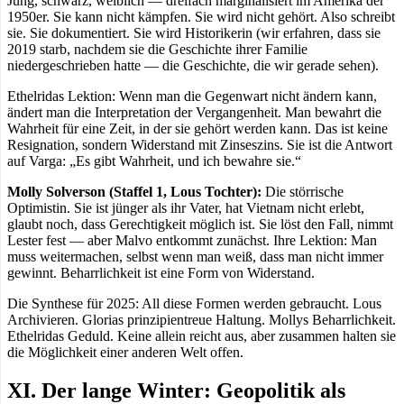
Jung, schwarz, weiblich — dreifach marginalisiert im Amerika der
1950er. Sie kann nicht kämpfen. Sie wird nicht gehört. Also schreibt
sie. Sie dokumentiert. Sie wird Historikerin (wir erfahren, dass sie
2019 starb, nachdem sie die Geschichte ihrer Familie
niedergeschrieben hatte — die Geschichte, die wir gerade sehen).
Ethelridas Lektion: Wenn man die Gegenwart nicht ändern kann,
ändert man die Interpretation der Vergangenheit. Man bewahrt die
Wahrheit für eine Zeit, in der sie gehört werden kann. Das ist keine
Resignation, sondern Widerstand mit Zinseszins. Sie ist die Antwort
auf Varga: „Es gibt Wahrheit, und ich bewahre sie.“
Molly Solverson (Staffel 1, Lous Tochter):
Die störrische
Optimistin. Sie ist jünger als ihr Vater, hat Vietnam nicht erlebt,
glaubt noch, dass Gerechtigkeit möglich ist. Sie löst den Fall, nimmt
Lester fest — aber Malvo entkommt zunächst. Ihre Lektion: Man
muss weitermachen, selbst wenn man weiß, dass man nicht immer
gewinnt. Beharrlichkeit ist eine Form von Widerstand.
Die Synthese für 2025: All diese Formen werden gebraucht. Lous
Archivieren. Glorias prinzipientreue Haltung. Mollys Beharrlichkeit.
Ethelridas Geduld. Keine allein reicht aus, aber zusammen halten sie
die Möglichkeit einer anderen Welt offen.
XI. Der lange Winter: Geopolitik als