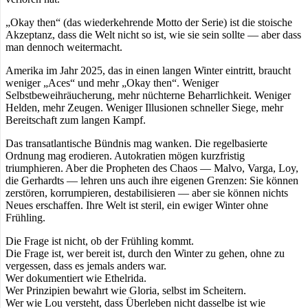
„Okay then“ (das wiederkehrende Motto der Serie) ist die stoische
Akzeptanz, dass die Welt nicht so ist, wie sie sein sollte — aber dass
man dennoch weitermacht.
Amerika im Jahr 2025, das in einen langen Winter eintritt, braucht
weniger „Aces“ und mehr „Okay then“. Weniger
Selbstbeweihräucherung, mehr nüchterne Beharrlichkeit. Weniger
Helden, mehr Zeugen. Weniger Illusionen schneller Siege, mehr
Bereitschaft zum langen Kampf.
Das transatlantische Bündnis mag wanken. Die regelbasierte
Ordnung mag erodieren. Autokratien mögen kurzfristig
triumphieren. Aber die Propheten des Chaos — Malvo, Varga, Loy,
die Gerhardts — lehren uns auch ihre eigenen Grenzen: Sie können
zerstören, korrumpieren, destabilisieren — aber sie können nichts
Neues erschaffen. Ihre Welt ist steril, ein ewiger Winter ohne
Frühling.
Die Frage ist nicht, ob der Frühling kommt.
Die Frage ist, wer bereit ist, durch den Winter zu gehen, ohne zu
vergessen, dass es jemals anders war.
Wer dokumentiert wie Ethelrida.
Wer Prinzipien bewahrt wie Gloria, selbst im Scheitern.
Wer wie Lou versteht, dass Überleben nicht dasselbe ist wie