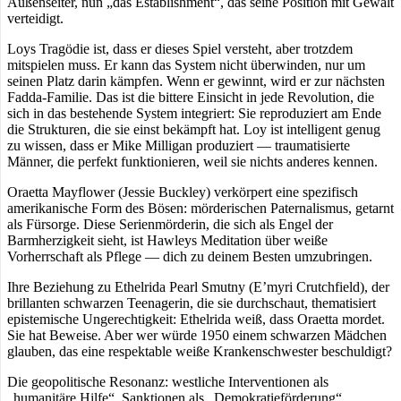
Außenseiter, nun „das Establishment“, das seine Position mit Gewalt
verteidigt.
Loys Tragödie ist, dass er dieses Spiel versteht, aber trotzdem
mitspielen muss. Er kann das System nicht überwinden, nur um
seinen Platz darin kämpfen. Wenn er gewinnt, wird er zur nächsten
Fadda-Familie. Das ist die bittere Einsicht in jede Revolution, die
sich in das bestehende System integriert: Sie reproduziert am Ende
die Strukturen, die sie einst bekämpft hat. Loy ist intelligent genug
zu wissen, dass er Mike Milligan produziert — traumatisierte
Männer, die perfekt funktionieren, weil sie nichts anderes kennen.
Oraetta Mayflower (Jessie Buckley) verkörpert eine spezifisch
amerikanische Form des Bösen: mörderischen Paternalismus, getarnt
als Fürsorge. Diese Serienmörderin, die sich als Engel der
Barmherzigkeit sieht, ist Hawleys Meditation über weiße
Vorherrschaft als Pflege — dich zu deinem Besten umzubringen.
Ihre Beziehung zu Ethelrida Pearl Smutny (E’myri Crutchfield), der
brillanten schwarzen Teenagerin, die sie durchschaut, thematisiert
epistemische Ungerechtigkeit: Ethelrida weiß, dass Oraetta mordet.
Sie hat Beweise. Aber wer würde 1950 einem schwarzen Mädchen
glauben, das eine respektable weiße Krankenschwester beschuldigt?
Die geopolitische Resonanz: westliche Interventionen als
„humanitäre Hilfe“, Sanktionen als „Demokratieförderung“,