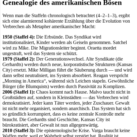
Genealogie des amerikanischen Bösen
Wenn man die Staffeln chronologisch betrachtet (4–2–1–3), ergibt
sich eine alarmierend kohärente Erzählung über die Evolution von
Verbrechen als Metapher amerikanischer Macht:
1950 (Staffel 4):
Die Erbsünde. Das Syndikat wird
institutionalisiert, Kinder werden als Geiseln genommen. Satchel
wird zu Mike. Die Migrationsleiter beginnt. Oraetta mordet
ungestraft, weil das System sie schützt.
1979 (Staffel 2):
Der Generationswechsel. Alte Syndikate (die
Gerhardts) werden durch neue, korporatistische Strukturen (Kansas
City) ersetzt. Mike Milligan führt die Säuberung durch — und wird
dann selbst neutralisiert, ins System absorbiert. Reagan verspricht
„Morning in America“, während sich Leichen stapeln. Gewöhnliche
Bürger (die Blumquists) werden durch Passivität zu Komplizen.
2006 (Staffel 1):
Chaos kommt nach Hause. Malvo taucht nicht in
Großstädten auf, sondern in Kleinstädten — das Verbrechen wird
demokratisiert. Jeder kann Täter werden, jeder Zuschauer. Gewalt
ist nicht mehr organisiert, sondern anarchisch. Das System hat sich
so gründlich korrumpiert, dass es keine zentrale Kontrolle mehr
braucht. Die Gerhardts sind Geschichte, Kansas City ist
bürokratisiert, aber Gewalt ist nun allgegenwärtig.
2010 (Staffel 3):
Die epistemologische Krise. Varga braucht keine
Waffen mehr, weil er Wahrheit selbst zerstört hat. Realität ist