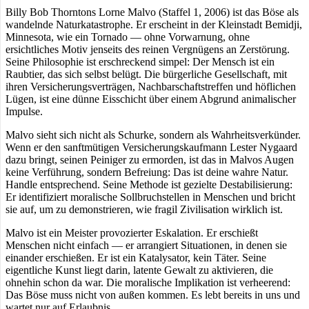
Billy Bob Thorntons Lorne Malvo (Staffel 1, 2006) ist das Böse als
wandelnde Naturkatastrophe. Er erscheint in der Kleinstadt Bemidji,
Minnesota, wie ein Tornado — ohne Vorwarnung, ohne
ersichtliches Motiv jenseits des reinen Vergnügens an Zerstörung.
Seine Philosophie ist erschreckend simpel: Der Mensch ist ein
Raubtier, das sich selbst belügt. Die bürgerliche Gesellschaft, mit
ihren Versicherungsverträgen, Nachbarschaftstreffen und höflichen
Lügen, ist eine dünne Eisschicht über einem Abgrund animalischer
Impulse.
Malvo sieht sich nicht als Schurke, sondern als Wahrheitsverkünder.
Wenn er den sanftmütigen Versicherungskaufmann Lester Nygaard
dazu bringt, seinen Peiniger zu ermorden, ist das in Malvos Augen
keine Verführung, sondern Befreiung: Das ist deine wahre Natur.
Handle entsprechend. Seine Methode ist gezielte Destabilisierung:
Er identifiziert moralische Sollbruchstellen in Menschen und bricht
sie auf, um zu demonstrieren, wie fragil Zivilisation wirklich ist.
Malvo ist ein Meister provozierter Eskalation. Er erschießt
Menschen nicht einfach — er arrangiert Situationen, in denen sie
einander erschießen. Er ist ein Katalysator, kein Täter. Seine
eigentliche Kunst liegt darin, latente Gewalt zu aktivieren, die
ohnehin schon da war. Die moralische Implikation ist verheerend:
Das Böse muss nicht von außen kommen. Es lebt bereits in uns und
wartet nur auf Erlaubnis.