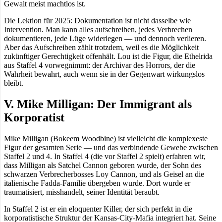
Gewalt meist machtlos ist.
Die Lektion für 2025: Dokumentation ist nicht dasselbe wie
Intervention. Man kann alles aufschreiben, jedes Verbrechen
dokumentieren, jede Lüge widerlegen — und dennoch verlieren.
Aber das Aufschreiben zählt trotzdem, weil es die Möglichkeit
zukünftiger Gerechtigkeit offenhält. Lou ist die Figur, die Ethelrida
aus Staffel 4 vorwegnimmt: der Archivar des Horrors, der die
Wahrheit bewahrt, auch wenn sie in der Gegenwart wirkungslos
bleibt.
V. Mike Milligan: Der Immigrant als
Korporatist
Mike Milligan (Bokeem Woodbine) ist vielleicht die komplexeste
Figur der gesamten Serie — und das verbindende Gewebe zwischen
Staffel 2 und 4. In Staffel 4 (die vor Staffel 2 spielt) erfahren wir,
dass Milligan als Satchel Cannon geboren wurde, der Sohn des
schwarzen Verbrecherbosses Loy Cannon, und als Geisel an die
italienische Fadda-Familie übergeben wurde. Dort wurde er
traumatisiert, misshandelt, seiner Identität beraubt.
In Staffel 2 ist er ein eloquenter Killer, der sich perfekt in die
korporatistische Struktur der Kansas-City-Mafia integriert hat. Seine