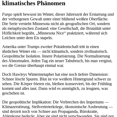
klimatisches Phänomen
Fargo
spielt bewusst im Winter, dieser Jahreszeit der Erstarrung und
der verborgenen Gewalt unter einer blühend weißen Oberfläche.
Die Serie versteht Minnesota nicht als geografischen Ort, sondern
als metaphysischen Zustand: eine Gesellschaft, die Brutalität unter
Höflichkeit begräbt, „Minnesota Nice“ praktiziert, während sich
Leichen unter dem Eis stapeln.
Amerika unter Trumps zweiter Präsidentschaft tritt in einen
ähnlichen Winter ein — nicht klimatisch, sondern zivilisatorisch.
Geopolitische Isolation. Innere Polarisierung. Die Normalisierung
des Abnormalen. Jeden Tag ein neuer Tabubruch, bis man vergisst,
wo die Grenze überhaupt einmal war.
Doch Hawleys Wintermetapher hat eine noch tiefere Dimension:
Schnee löscht Spuren. Blut ist vor weißem Hintergrund schwer zu
sehen. Die Körper frieren ein, bleiben konserviert, bis der Frühling
kommt und alles taut. Dann wird es unmöglich, zu leugnen, was
geschehen ist.
Die geopolitische Implikation: Die Verbrechen des Imperiums —
Klimazerstörung, Stellvertreterkriege, ökonomische Ausbeutung —
sind derzeit noch von Schnee aus Propaganda, Bürokratie,
Ablenkung bedeckt. Aber sie sind nicht verschwunden. Sie sind nur