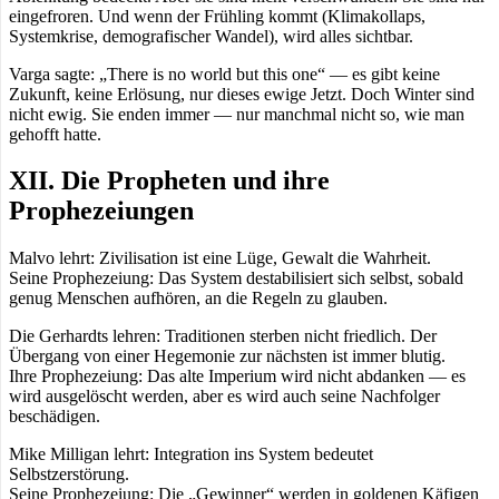
eingefroren. Und wenn der Frühling kommt (Klimakollaps,
Systemkrise, demografischer Wandel), wird alles sichtbar.
Varga sagte: „There is no world but this one“ — es gibt keine
Zukunft, keine Erlösung, nur dieses ewige Jetzt. Doch Winter sind
nicht ewig. Sie enden immer — nur manchmal nicht so, wie man
gehofft hatte.
XII. Die Propheten und ihre
Prophezeiungen
Malvo lehrt: Zivilisation ist eine Lüge, Gewalt die Wahrheit.
Seine Prophezeiung: Das System destabilisiert sich selbst, sobald
genug Menschen aufhören, an die Regeln zu glauben.
Die Gerhardts lehren: Traditionen sterben nicht friedlich. Der
Übergang von einer Hegemonie zur nächsten ist immer blutig.
Ihre Prophezeiung: Das alte Imperium wird nicht abdanken — es
wird ausgelöscht werden, aber es wird auch seine Nachfolger
beschädigen.
Mike Milligan lehrt: Integration ins System bedeutet
Selbstzerstörung.
Seine Prophezeiung: Die „Gewinner“ werden in goldenen Käfigen