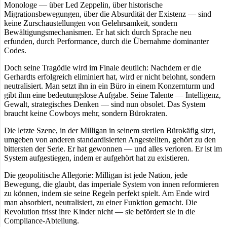
Monologe — über Led Zeppelin, über historische
Migrationsbewegungen, über die Absurdität der Existenz — sind
keine Zurschaustellungen von Gelehrsamkeit, sondern
Bewältigungsmechanismen. Er hat sich durch Sprache neu
erfunden, durch Performance, durch die Übernahme dominanter
Codes.
Doch seine Tragödie wird im Finale deutlich: Nachdem er die
Gerhardts erfolgreich eliminiert hat, wird er nicht belohnt, sondern
neutralisiert. Man setzt ihn in ein Büro in einem Konzernturm und
gibt ihm eine bedeutungslose Aufgabe. Seine Talente — Intelligenz,
Gewalt, strategisches Denken — sind nun obsolet. Das System
braucht keine Cowboys mehr, sondern Bürokraten.
Die letzte Szene, in der Milligan in seinem sterilen Bürokäfig sitzt,
umgeben von anderen standardisierten Angestellten, gehört zu den
bittersten der Serie. Er hat gewonnen — und alles verloren. Er ist im
System aufgestiegen, indem er aufgehört hat zu existieren.
Die geopolitische Allegorie: Milligan ist jede Nation, jede
Bewegung, die glaubt, das imperiale System von innen reformieren
zu können, indem sie seine Regeln perfekt spielt. Am Ende wird
man absorbiert, neutralisiert, zu einer Funktion gemacht. Die
Revolution frisst ihre Kinder nicht — sie befördert sie in die
Compliance-Abteilung.