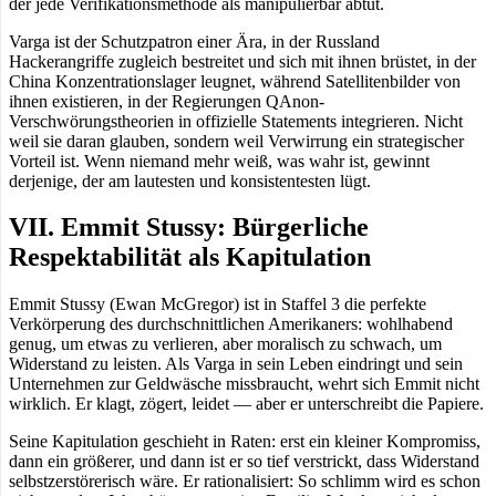
der jede Verifikationsmethode als manipulierbar abtut.
Varga ist der Schutzpatron einer Ära, in der Russland
Hackerangriffe zugleich bestreitet und sich mit ihnen brüstet, in der
China Konzentrationslager leugnet, während Satellitenbilder von
ihnen existieren, in der Regierungen QAnon-
Verschwörungstheorien in offizielle Statements integrieren. Nicht
weil sie daran glauben, sondern weil Verwirrung ein strategischer
Vorteil ist. Wenn niemand mehr weiß, was wahr ist, gewinnt
derjenige, der am lautesten und konsistentesten lügt.
VII. Emmit Stussy: Bürgerliche
Respektabilität als Kapitulation
Emmit Stussy (Ewan McGregor) ist in Staffel 3 die perfekte
Verkörperung des durchschnittlichen Amerikaners: wohlhabend
genug, um etwas zu verlieren, aber moralisch zu schwach, um
Widerstand zu leisten. Als Varga in sein Leben eindringt und sein
Unternehmen zur Geldwäsche missbraucht, wehrt sich Emmit nicht
wirklich. Er klagt, zögert, leidet — aber er unterschreibt die Papiere.
Seine Kapitulation geschieht in Raten: erst ein kleiner Kompromiss,
dann ein größerer, und dann ist er so tief verstrickt, dass Widerstand
selbstzerstörerisch wäre. Er rationalisiert: So schlimm wird es schon