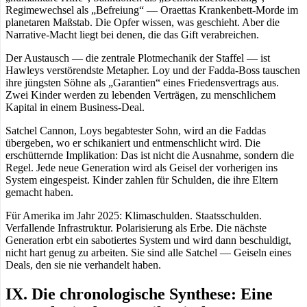
Regimewechsel als „Befreiung“ — Oraettas Krankenbett-Morde im
planetaren Maßstab. Die Opfer wissen, was geschieht. Aber die
Narrative-Macht liegt bei denen, die das Gift verabreichen.
Der Austausch — die zentrale Plotmechanik der Staffel — ist
Hawleys verstörendste Metapher. Loy und der Fadda-Boss tauschen
ihre jüngsten Söhne als „Garantien“ eines Friedensvertrags aus.
Zwei Kinder werden zu lebenden Verträgen, zu menschlichem
Kapital in einem Business-Deal.
Satchel Cannon, Loys begabtester Sohn, wird an die Faddas
übergeben, wo er schikaniert und entmenschlicht wird. Die
erschütternde Implikation: Das ist nicht die Ausnahme, sondern die
Regel. Jede neue Generation wird als Geisel der vorherigen ins
System eingespeist. Kinder zahlen für Schulden, die ihre Eltern
gemacht haben.
Für Amerika im Jahr 2025: Klimaschulden. Staatsschulden.
Verfallende Infrastruktur. Polarisierung als Erbe. Die nächste
Generation erbt ein sabotiertes System und wird dann beschuldigt,
nicht hart genug zu arbeiten. Sie sind alle Satchel — Geiseln eines
Deals, den sie nie verhandelt haben.
IX. Die chronologische Synthese: Eine