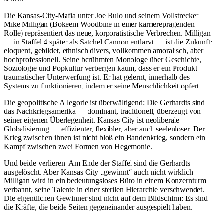
Die Kansas-City-Mafia unter Joe Bulo und seinem Vollstrecker
Mike Milligan (Bokeem Woodbine in einer karriereprägenden
Rolle) repräsentiert das neue, korporatistische Verbrechen. Milligan
— in Staffel 4 später als Satchel Cannon entlarvt — ist die Zukunft:
eloquent, gebildet, ethnisch divers, vollkommen amoralisch, aber
hochprofessionell. Seine berühmten Monologe über Geschichte,
Soziologie und Popkultur verbergen kaum, dass er ein Produkt
traumatischer Unterwerfung ist. Er hat gelernt, innerhalb des
Systems zu funktionieren, indem er seine Menschlichkeit opfert.
Die geopolitische Allegorie ist überwältigend: Die Gerhardts sind
das Nachkriegsamerika — dominant, traditionell, überzeugt von
seiner eigenen Überlegenheit. Kansas City ist neoliberale
Globalisierung — effizienter, flexibler, aber auch seelenloser. Der
Krieg zwischen ihnen ist nicht bloß ein Bandenkrieg, sondern ein
Kampf zwischen zwei Formen von Hegemonie.
Und beide verlieren. Am Ende der Staffel sind die Gerhardts
ausgelöscht. Aber Kansas City „gewinnt“ auch nicht wirklich —
Milligan wird in ein bedeutungsloses Büro in einem Konzernturm
verbannt, seine Talente in einer sterilen Hierarchie verschwendet.
Die eigentlichen Gewinner sind nicht auf dem Bildschirm: Es sind
die Kräfte, die beide Seiten gegeneinander ausgespielt haben.