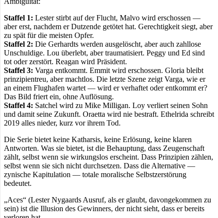
Ambiguität:
Staffel 1:
Lester stirbt auf der Flucht, Malvo wird erschossen —
aber erst, nachdem er Dutzende getötet hat. Gerechtigkeit siegt, aber
zu spät für die meisten Opfer.
Staffel 2:
Die Gerhardts werden ausgelöscht, aber auch zahllose
Unschuldige. Lou überlebt, aber traumatisiert. Peggy und Ed sind
tot oder zerstört. Reagan wird Präsident.
Staffel 3:
Varga entkommt. Emmit wird erschossen. Gloria bleibt
prinzipientreu, aber machtlos. Die letzte Szene zeigt Varga, wie er
an einem Flughafen wartet — wird er verhaftet oder entkommt er?
Das Bild friert ein, ohne Auflösung.
Staffel 4:
Satchel wird zu Mike Milligan. Loy verliert seinen Sohn
und damit seine Zukunft. Oraetta wird nie bestraft. Ethelrida schreibt
2019 alles nieder, kurz vor ihrem Tod.
Die Serie bietet keine Katharsis, keine Erlösung, keine klaren
Antworten. Was sie bietet, ist die Behauptung, dass Zeugenschaft
zählt, selbst wenn sie wirkungslos erscheint. Dass Prinzipien zählen,
selbst wenn sie sich nicht durchsetzen. Dass die Alternative —
zynische Kapitulation — totale moralische Selbstzerstörung
bedeutet.
„Aces“ (Lester Nygaards Ausruf, als er glaubt, davongekommen zu
sein) ist die Illusion des Gewinners, der nicht sieht, dass er bereits
verloren hat.