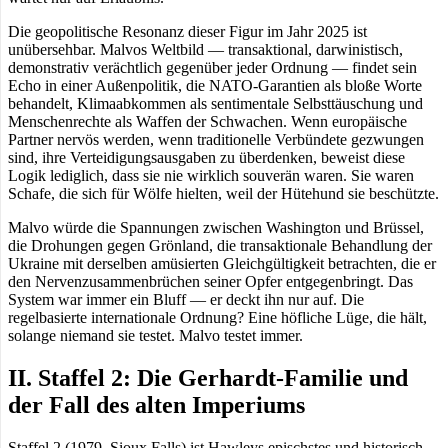
Die geopolitische Resonanz dieser Figur im Jahr 2025 ist
unübersehbar. Malvos Weltbild — transaktional, darwinistisch,
demonstrativ verächtlich gegenüber jeder Ordnung — findet sein
Echo in einer Außenpolitik, die NATO-Garantien als bloße Worte
behandelt, Klimaabkommen als sentimentale Selbsttäuschung und
Menschenrechte als Waffen der Schwachen. Wenn europäische
Partner nervös werden, wenn traditionelle Verbündete gezwungen
sind, ihre Verteidigungsausgaben zu überdenken, beweist diese
Logik lediglich, dass sie nie wirklich souverän waren. Sie waren
Schafe, die sich für Wölfe hielten, weil der Hütehund sie beschützte.
Malvo würde die Spannungen zwischen Washington und Brüssel,
die Drohungen gegen Grönland, die transaktionale Behandlung der
Ukraine mit derselben amüsierten Gleichgültigkeit betrachten, die er
den Nervenzusammenbrüchen seiner Opfer entgegenbringt. Das
System war immer ein Bluff — er deckt ihn nur auf. Die
regelbasierte internationale Ordnung? Eine höfliche Lüge, die hält,
solange niemand sie testet. Malvo testet immer.
II. Staffel 2: Die Gerhardt-Familie und
der Fall des alten Imperiums
Staffel 2 (1979, Sioux Falls) ist Hawleys epischstes und historisch