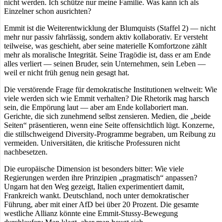
nicht werden. Ich schütze nur meine Familie. Was kann ich als
Einzelner schon ausrichten?
Emmit ist die Weiterentwicklung der Blumquists (Staffel 2) — nicht
mehr nur passiv fahrlässig, sondern aktiv kollaborativ. Er versteht
teilweise, was geschieht, aber seine materielle Komfortzone zählt
mehr als moralische Integrität. Seine Tragödie ist, dass er am Ende
alles verliert — seinen Bruder, sein Unternehmen, sein Leben —
weil er nicht früh genug nein gesagt hat.
Die verstörende Frage für demokratische Institutionen weltweit: Wie
viele werden sich wie Emmit verhalten? Die Rhetorik mag harsch
sein, die Empörung laut — aber am Ende kollaboriert man.
Gerichte, die sich zunehmend selbst zensieren. Medien, die „beide
Seiten“ präsentieren, wenn eine Seite offensichtlich lügt. Konzerne,
die stillschweigend Diversity-Programme begraben, um Reibung zu
vermeiden. Universitäten, die kritische Professuren nicht
nachbesetzen.
Die europäische Dimension ist besonders bitter: Wie viele
Regierungen werden ihre Prinzipien „pragmatisch“ anpassen?
Ungarn hat den Weg gezeigt, Italien experimentiert damit,
Frankreich wankt. Deutschland, noch unter demokratischer
Führung, aber mit einer AfD bei über 20 Prozent. Die gesamte
westliche Allianz könnte eine Emmit-Stussy-Bewegung