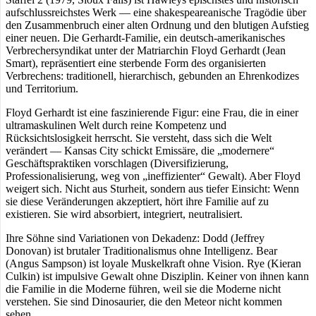
aufschlussreichstes Werk — eine shakespeareanische Tragödie über
den Zusammenbruch einer alten Ordnung und den blutigen Aufstieg
einer neuen. Die Gerhardt-Familie, ein deutsch-amerikanisches
Verbrechersyndikat unter der Matriarchin Floyd Gerhardt (Jean
Smart), repräsentiert eine sterbende Form des organisierten
Verbrechens: traditionell, hierarchisch, gebunden an Ehrenkodizes
und Territorium.
Floyd Gerhardt ist eine faszinierende Figur: eine Frau, die in einer
ultramaskulinen Welt durch reine Kompetenz und
Rücksichtslosigkeit herrscht. Sie versteht, dass sich die Welt
verändert — Kansas City schickt Emissäre, die „modernere“
Geschäftspraktiken vorschlagen (Diversifizierung,
Professionalisierung, weg von „ineffizienter“ Gewalt). Aber Floyd
weigert sich. Nicht aus Sturheit, sondern aus tiefer Einsicht: Wenn
sie diese Veränderungen akzeptiert, hört ihre Familie auf zu
existieren. Sie wird absorbiert, integriert, neutralisiert.
Ihre Söhne sind Variationen von Dekadenz: Dodd (Jeffrey
Donovan) ist brutaler Traditionalismus ohne Intelligenz. Bear
(Angus Sampson) ist loyale Muskelkraft ohne Vision. Rye (Kieran
Culkin) ist impulsive Gewalt ohne Disziplin. Keiner von ihnen kann
die Familie in die Moderne führen, weil sie die Moderne nicht
verstehen. Sie sind Dinosaurier, die den Meteor nicht kommen
sehen.