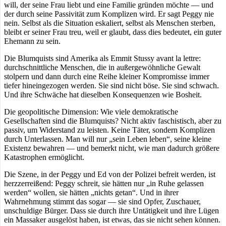
will, der seine Frau liebt und eine Familie gründen möchte — und
der durch seine Passivität zum Komplizen wird. Er sagt Peggy nie
nein. Selbst als die Situation eskaliert, selbst als Menschen sterben,
bleibt er seiner Frau treu, weil er glaubt, dass dies bedeutet, ein guter
Ehemann zu sein.
Die Blumquists sind Amerika als Emmit Stussy avant la lettre:
durchschnittliche Menschen, die in außergewöhnliche Gewalt
stolpern und dann durch eine Reihe kleiner Kompromisse immer
tiefer hineingezogen werden. Sie sind nicht böse. Sie sind schwach.
Und ihre Schwäche hat dieselben Konsequenzen wie Bosheit.
Die geopolitische Dimension: Wie viele demokratische
Gesellschaften sind die Blumquists? Nicht aktiv faschistisch, aber zu
passiv, um Widerstand zu leisten. Keine Täter, sondern Komplizen
durch Unterlassen. Man will nur „sein Leben leben“, seine kleine
Existenz bewahren — und bemerkt nicht, wie man dadurch größere
Katastrophen ermöglicht.
Die Szene, in der Peggy und Ed von der Polizei befreit werden, ist
herzzerreißend: Peggy schreit, sie hätten nur „in Ruhe gelassen
werden“ wollen, sie hätten „nichts getan“. Und in ihrer
Wahrnehmung stimmt das sogar — sie sind Opfer, Zuschauer,
unschuldige Bürger. Dass sie durch ihre Untätigkeit und ihre Lügen
ein Massaker ausgelöst haben, ist etwas, das sie nicht sehen können.