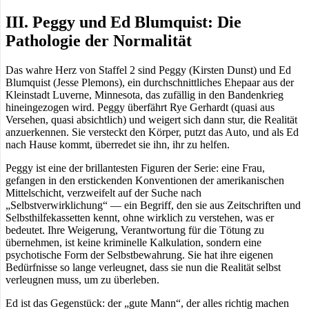
III. Peggy und Ed Blumquist: Die
Pathologie der Normalität
Das wahre Herz von Staffel 2 sind Peggy (Kirsten Dunst) und Ed
Blumquist (Jesse Plemons), ein durchschnittliches Ehepaar aus der
Kleinstadt Luverne, Minnesota, das zufällig in den Bandenkrieg
hineingezogen wird. Peggy überfährt Rye Gerhardt (quasi aus
Versehen, quasi absichtlich) und weigert sich dann stur, die Realität
anzuerkennen. Sie versteckt den Körper, putzt das Auto, und als Ed
nach Hause kommt, überredet sie ihn, ihr zu helfen.
Peggy ist eine der brillantesten Figuren der Serie: eine Frau,
gefangen in den erstickenden Konventionen der amerikanischen
Mittelschicht, verzweifelt auf der Suche nach
„Selbstverwirklichung“ — ein Begriff, den sie aus Zeitschriften und
Selbsthilfekassetten kennt, ohne wirklich zu verstehen, was er
bedeutet. Ihre Weigerung, Verantwortung für die Tötung zu
übernehmen, ist keine kriminelle Kalkulation, sondern eine
psychotische Form der Selbstbewahrung. Sie hat ihre eigenen
Bedürfnisse so lange verleugnet, dass sie nun die Realität selbst
verleugnen muss, um zu überleben.
Ed ist das Gegenstück: der „gute Mann“, der alles richtig machen