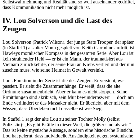
Selbstwahrnehmung und Realität sind so weit auseinander gedriftet,
dass Kommunikation nicht mehr möglich ist.
IV. Lou Solverson und die Last des
Zeugen
Lou Solverson (Patrick Wilson), der junge State Trooper, der später
(in Staffel 1) als alter Mann gespielt von Keith Carradine auftritt, ist
Hawleys moralischer Kompass in der gesamten Serie. Aber Lou ist
kein strahlender Held — er ist ein Mann, der traumatisiert aus
Vietnam zurückkehrte, der seine Frau an Krebs verliert und der nun
zusehen muss, wie seine Heimat in Gewalt versinkt.
Lous Funktion in der Serie ist die des Zeugen: Er versteht, was
passiert. Er sieht die Zusammenhänge. Er weiß, dass die alte
Ordnung zusammenbricht. Aber er kann es nicht stoppen. Seine
Ermittlungen sind akribisch, sein Mut bewundernswert — doch am
Ende verhindert er das Massaker nicht. Er überlebt, aber mit dem
Wissen, dass Überleben nicht dasselbe ist wie Sieg.
In Staffel 1 sagt der alte Lou zu seiner Tochter Molly (selbst
Polizistin): „Es gibt Kräfte in dieser Welt, die größer sind als wir.“
Das ist keine mystische Aussage, sondern eine historische Einsicht.
Lou hat gelernt, dass individuelle Anständigkeit gegen systemische