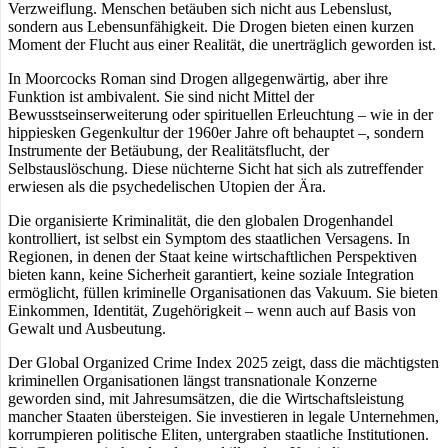
Verzweiflung. Menschen betäuben sich nicht aus Lebenslust,
sondern aus Lebensunfähigkeit. Die Drogen bieten einen kurzen
Moment der Flucht aus einer Realität, die unerträglich geworden ist.
In Moorcocks Roman sind Drogen allgegenwärtig, aber ihre
Funktion ist ambivalent. Sie sind nicht Mittel der
Bewusstseinserweiterung oder spirituellen Erleuchtung – wie in der
hippiesken Gegenkultur der 1960er Jahre oft behauptet –, sondern
Instrumente der Betäubung, der Realitätsflucht, der
Selbstauslöschung. Diese nüchterne Sicht hat sich als zutreffender
erwiesen als die psychedelischen Utopien der Ära.
Die organisierte Kriminalität, die den globalen Drogenhandel
kontrolliert, ist selbst ein Symptom des staatlichen Versagens. In
Regionen, in denen der Staat keine wirtschaftlichen Perspektiven
bieten kann, keine Sicherheit garantiert, keine soziale Integration
ermöglicht, füllen kriminelle Organisationen das Vakuum. Sie bieten
Einkommen, Identität, Zugehörigkeit – wenn auch auf Basis von
Gewalt und Ausbeutung.
Der Global Organized Crime Index 2025 zeigt, dass die mächtigsten
kriminellen Organisationen längst transnationale Konzerne
geworden sind, mit Jahresumsätzen, die die Wirtschaftsleistung
mancher Staaten übersteigen. Sie investieren in legale Unternehmen,
korrumpieren politische Eliten, untergraben staatliche Institutionen.