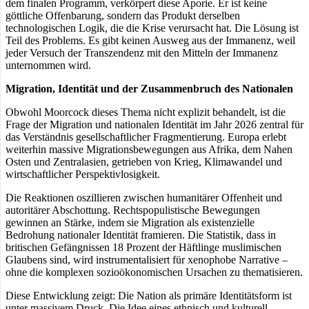
dem finalen Programm, verkörpert diese Aporie. Er ist keine
göttliche Offenbarung, sondern das Produkt derselben
technologischen Logik, die die Krise verursacht hat. Die Lösung ist
Teil des Problems. Es gibt keinen Ausweg aus der Immanenz, weil
jeder Versuch der Transzendenz mit den Mitteln der Immanenz
unternommen wird.
Migration, Identität und der Zusammenbruch des Nationalen
Obwohl Moorcock dieses Thema nicht explizit behandelt, ist die
Frage der Migration und nationalen Identität im Jahr 2026 zentral für
das Verständnis gesellschaftlicher Fragmentierung. Europa erlebt
weiterhin massive Migrationsbewegungen aus Afrika, dem Nahen
Osten und Zentralasien, getrieben von Krieg, Klimawandel und
wirtschaftlicher Perspektivlosigkeit.
Die Reaktionen oszillieren zwischen humanitärer Offenheit und
autoritärer Abschottung. Rechtspopulistische Bewegungen
gewinnen an Stärke, indem sie Migration als existenzielle
Bedrohung nationaler Identität framieren. Die Statistik, dass in
britischen Gefängnissen 18 Prozent der Häftlinge muslimischen
Glaubens sind, wird instrumentalisiert für xenophobe Narrative –
ohne die komplexen sozioökonomischen Ursachen zu thematisieren.
Diese Entwicklung zeigt: Die Nation als primäre Identitätsform ist
unter massivem Druck. Die Idee eines ethnisch und kulturell