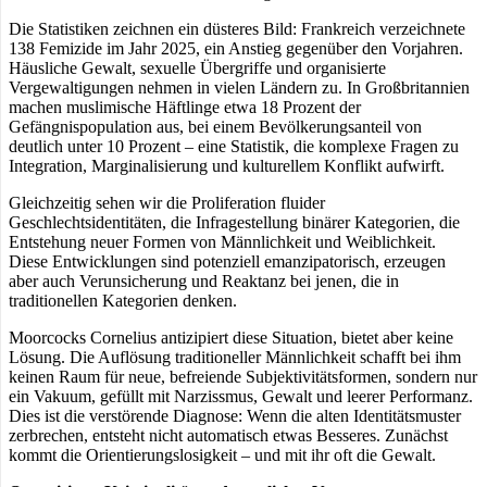
Die Statistiken zeichnen ein düsteres Bild: Frankreich verzeichnete
138 Femizide im Jahr 2025, ein Anstieg gegenüber den Vorjahren.
Häusliche Gewalt, sexuelle Übergriffe und organisierte
Vergewaltigungen nehmen in vielen Ländern zu. In Großbritannien
machen muslimische Häftlinge etwa 18 Prozent der
Gefängnispopulation aus, bei einem Bevölkerungsanteil von
deutlich unter 10 Prozent – eine Statistik, die komplexe Fragen zu
Integration, Marginalisierung und kulturellem Konflikt aufwirft.
Gleichzeitig sehen wir die Proliferation fluider
Geschlechtsidentitäten, die Infragestellung binärer Kategorien, die
Entstehung neuer Formen von Männlichkeit und Weiblichkeit.
Diese Entwicklungen sind potenziell emanzipatorisch, erzeugen
aber auch Verunsicherung und Reaktanz bei jenen, die in
traditionellen Kategorien denken.
Moorcocks Cornelius antizipiert diese Situation, bietet aber keine
Lösung. Die Auflösung traditioneller Männlichkeit schafft bei ihm
keinen Raum für neue, befreiende Subjektivitätsformen, sondern nur
ein Vakuum, gefüllt mit Narzissmus, Gewalt und leerer Performanz.
Dies ist die verstörende Diagnose: Wenn die alten Identitätsmuster
zerbrechen, entsteht nicht automatisch etwas Besseres. Zunächst
kommt die Orientierungslosigkeit – und mit ihr oft die Gewalt.