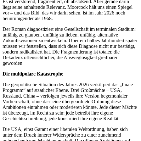
Es ist verstörend, fragmentiert, oft abstoßend. Aber gerade darin
liegt seine anhaltende Relevanz. Moorcock hält uns einen Spiegel
vor – und das Bild, das wir darin sehen, ist im Jahr 2026 noch
beunruhigender als 1968.
Der Roman diagnostiziert eine Gesellschaft im terminalen Stadium:
unfähig zu glauben, unfähig zu lieben, unfähig, alternative
Zukunftsvisionen zu entwickeln. Über ein halbes Jahrhundert später
müssen wir feststellen, dass sich diese Diagnose nicht nur bestätigt,
sondern radikalisiert hat. Die Fragmentierung ist totaler, die
Dekadenz offensichtlicher, die Ausweglosigkeit greifbarer
geworden.
Die multipolare Katastrophe
Die geopolitische Situation des Jahres 2026 verkörpert das „finale
Programm“ auf staatlicher Ebene. Drei Großmächte – USA,
Russland, China – verfolgen jeweils ihre Version hegemonialer
Vorherrschaft, ohne dass eine übergeordnete Ordnung diese
Ambitionen einrahmen oder moderieren könnte. Jede dieser Mächte
ist überzeugt, im Recht zu sein; jede betreibt ihre eigene
Geschichtsschreibung; jede konstruiert ihre eigene Realität.
Die USA, einst Garant einer liberalen Weltordnung, haben sich
unter dem Druck innerer Widersprüche zu einer zunehmend
unberechenbaren Macht entwickelt. Die offenen Ambitionen auf