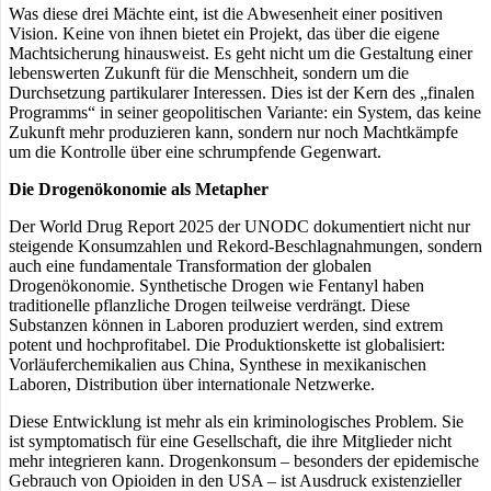
Was diese drei Mächte eint, ist die Abwesenheit einer positiven
Vision. Keine von ihnen bietet ein Projekt, das über die eigene
Machtsicherung hinausweist. Es geht nicht um die Gestaltung einer
lebenswerten Zukunft für die Menschheit, sondern um die
Durchsetzung partikularer Interessen. Dies ist der Kern des „finalen
Programms“ in seiner geopolitischen Variante: ein System, das keine
Zukunft mehr produzieren kann, sondern nur noch Machtkämpfe
um die Kontrolle über eine schrumpfende Gegenwart.
Die Drogenökonomie als Metapher
Der World Drug Report 2025 der UNODC dokumentiert nicht nur
steigende Konsumzahlen und Rekord-Beschlagnahmungen, sondern
auch eine fundamentale Transformation der globalen
Drogenökonomie. Synthetische Drogen wie Fentanyl haben
traditionelle pflanzliche Drogen teilweise verdrängt. Diese
Substanzen können in Laboren produziert werden, sind extrem
potent und hochprofitabel. Die Produktionskette ist globalisiert:
Vorläuferchemikalien aus China, Synthese in mexikanischen
Laboren, Distribution über internationale Netzwerke.
Diese Entwicklung ist mehr als ein kriminologisches Problem. Sie
ist symptomatisch für eine Gesellschaft, die ihre Mitglieder nicht
mehr integrieren kann. Drogenkonsum – besonders der epidemische
Gebrauch von Opioiden in den USA – ist Ausdruck existenzieller