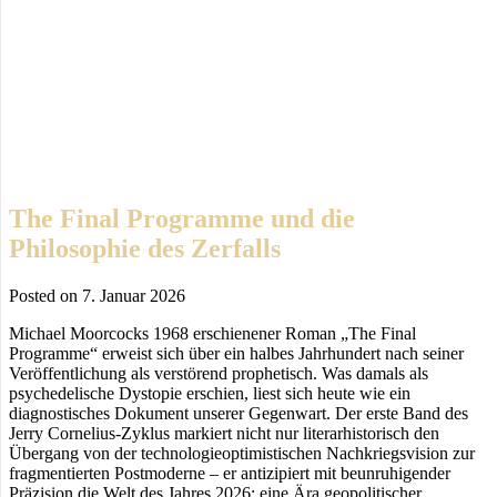
The Final Programme und die
Philosophie des Zerfalls
Posted on
7. Januar 2026
Michael Moorcocks 1968 erschienener Roman „The Final
Programme“ erweist sich über ein halbes Jahrhundert nach seiner
Veröffentlichung als verstörend prophetisch. Was damals als
psychedelische Dystopie erschien, liest sich heute wie ein
diagnostisches Dokument unserer Gegenwart. Der erste Band des
Jerry Cornelius-Zyklus markiert nicht nur literarhistorisch den
Übergang von der technologieoptimistischen Nachkriegsvision zur
fragmentierten Postmoderne – er antizipiert mit beunruhigender
Präzision die Welt des Jahres 2026: eine Ära geopolitischer