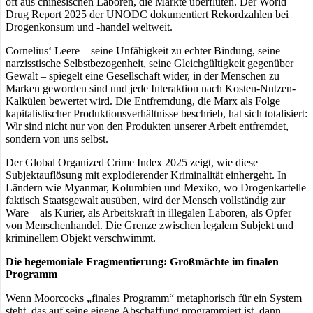
oft aus chinesischen Laboren, die Märkte überfluten. Der World
Drug Report 2025 der UNODC dokumentiert Rekordzahlen bei
Drogenkonsum und -handel weltweit.
Cornelius‘ Leere – seine Unfähigkeit zu echter Bindung, seine
narzisstische Selbstbezogenheit, seine Gleichgültigkeit gegenüber
Gewalt – spiegelt eine Gesellschaft wider, in der Menschen zu
Marken geworden sind und jede Interaktion nach Kosten-Nutzen-
Kalkülen bewertet wird. Die Entfremdung, die Marx als Folge
kapitalistischer Produktionsverhältnisse beschrieb, hat sich totalisiert:
Wir sind nicht nur von den Produkten unserer Arbeit entfremdet,
sondern von uns selbst.
Der Global Organized Crime Index 2025 zeigt, wie diese
Subjektauflösung mit explodierender Kriminalität einhergeht. In
Ländern wie Myanmar, Kolumbien und Mexiko, wo Drogenkartelle
faktisch Staatsgewalt ausüben, wird der Mensch vollständig zur
Ware – als Kurier, als Arbeitskraft in illegalen Laboren, als Opfer
von Menschenhandel. Die Grenze zwischen legalem Subjekt und
kriminellem Objekt verschwimmt.
Die hegemoniale Fragmentierung: Großmächte im finalen
Programm
Wenn Moorcocks „finales Programm“ metaphorisch für ein System
steht, das auf seine eigene Abschaffung programmiert ist, dann