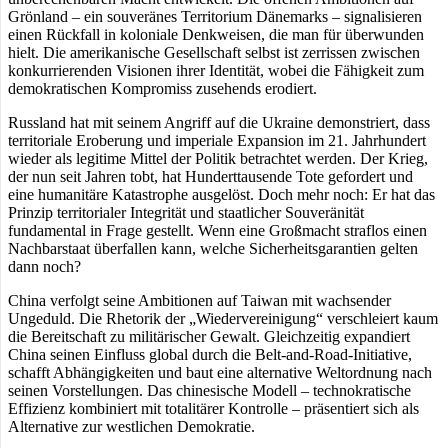
Grönland – ein souveränes Territorium Dänemarks – signalisieren
einen Rückfall in koloniale Denkweisen, die man für überwunden
hielt. Die amerikanische Gesellschaft selbst ist zerrissen zwischen
konkurrierenden Visionen ihrer Identität, wobei die Fähigkeit zum
demokratischen Kompromiss zusehends erodiert.
Russland hat mit seinem Angriff auf die Ukraine demonstriert, dass
territoriale Eroberung und imperiale Expansion im 21. Jahrhundert
wieder als legitime Mittel der Politik betrachtet werden. Der Krieg,
der nun seit Jahren tobt, hat Hunderttausende Tote gefordert und
eine humanitäre Katastrophe ausgelöst. Doch mehr noch: Er hat das
Prinzip territorialer Integrität und staatlicher Souveränität
fundamental in Frage gestellt. Wenn eine Großmacht straflos einen
Nachbarstaat überfallen kann, welche Sicherheitsgarantien gelten
dann noch?
China verfolgt seine Ambitionen auf Taiwan mit wachsender
Ungeduld. Die Rhetorik der „Wiedervereinigung“ verschleiert kaum
die Bereitschaft zu militärischer Gewalt. Gleichzeitig expandiert
China seinen Einfluss global durch die Belt-and-Road-Initiative,
schafft Abhängigkeiten und baut eine alternative Weltordnung nach
seinen Vorstellungen. Das chinesische Modell – technokratische
Effizienz kombiniert mit totalitärer Kontrolle – präsentiert sich als
Alternative zur westlichen Demokratie.