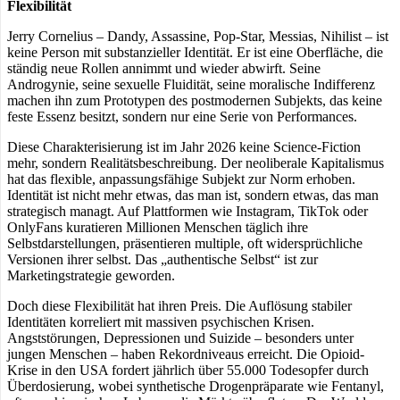
Flexibilität
Jerry Cornelius – Dandy, Assassine, Pop-Star, Messias, Nihilist – ist
keine Person mit substanzieller Identität. Er ist eine Oberfläche, die
ständig neue Rollen annimmt und wieder abwirft. Seine
Androgynie, seine sexuelle Fluidität, seine moralische Indifferenz
machen ihn zum Prototypen des postmodernen Subjekts, das keine
feste Essenz besitzt, sondern nur eine Serie von Performances.
Diese Charakterisierung ist im Jahr 2026 keine Science-Fiction
mehr, sondern Realitätsbeschreibung. Der neoliberale Kapitalismus
hat das flexible, anpassungsfähige Subjekt zur Norm erhoben.
Identität ist nicht mehr etwas, das man ist, sondern etwas, das man
strategisch managt. Auf Plattformen wie Instagram, TikTok oder
OnlyFans kuratieren Millionen Menschen täglich ihre
Selbstdarstellungen, präsentieren multiple, oft widersprüchliche
Versionen ihrer selbst. Das „authentische Selbst“ ist zur
Marketingstrategie geworden.
Doch diese Flexibilität hat ihren Preis. Die Auflösung stabiler
Identitäten korreliert mit massiven psychischen Krisen.
Angststörungen, Depressionen und Suizide – besonders unter
jungen Menschen – haben Rekordniveaus erreicht. Die Opioid-
Krise in den USA fordert jährlich über 55.000 Todesopfer durch
Überdosierung, wobei synthetische Drogenpräparate wie Fentanyl,