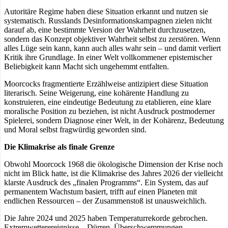
Autoritäre Regime haben diese Situation erkannt und nutzen sie
systematisch. Russlands Desinformationskampagnen zielen nicht
darauf ab, eine bestimmte Version der Wahrheit durchzusetzen,
sondern das Konzept objektiver Wahrheit selbst zu zerstören. Wenn
alles Lüge sein kann, kann auch alles wahr sein – und damit verliert
Kritik ihre Grundlage. In einer Welt vollkommener epistemischer
Beliebigkeit kann Macht sich ungehemmt entfalten.
Moorcocks fragmentierte Erzählweise antizipiert diese Situation
literarisch. Seine Weigerung, eine kohärente Handlung zu
konstruieren, eine eindeutige Bedeutung zu etablieren, eine klare
moralische Position zu beziehen, ist nicht Ausdruck postmoderner
Spielerei, sondern Diagnose einer Welt, in der Kohärenz, Bedeutung
und Moral selbst fragwürdig geworden sind.
Die Klimakrise als finale Grenze
Obwohl Moorcock 1968 die ökologische Dimension der Krise noch
nicht im Blick hatte, ist die Klimakrise des Jahres 2026 der vielleicht
klarste Ausdruck des „finalen Programms“. Ein System, das auf
permanentem Wachstum basiert, trifft auf einen Planeten mit
endlichen Ressourcen – der Zusammenstoß ist unausweichlich.
Die Jahre 2024 und 2025 haben Temperaturrekorde gebrochen.
Extremwetterereignisse – Dürren, Überschwemmungen,