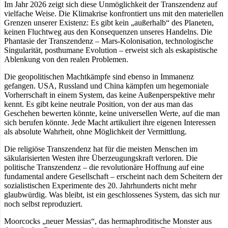
Im Jahr 2026 zeigt sich diese Unmöglichkeit der Transzendenz auf
vielfache Weise. Die Klimakrise konfrontiert uns mit den materiellen
Grenzen unserer Existenz: Es gibt kein „außerhalb“ des Planeten,
keinen Fluchtweg aus den Konsequenzen unseres Handelns. Die
Phantasie der Transzendenz – Mars-Kolonisation, technologische
Singularität, posthumane Evolution – erweist sich als eskapistische
Ablenkung von den realen Problemen.
Die geopolitischen Machtkämpfe sind ebenso in Immanenz
gefangen. USA, Russland und China kämpfen um hegemoniale
Vorherrschaft in einem System, das keine Außenperspektive mehr
kennt. Es gibt keine neutrale Position, von der aus man das
Geschehen bewerten könnte, keine universellen Werte, auf die man
sich berufen könnte. Jede Macht artikuliert ihre eigenen Interessen
als absolute Wahrheit, ohne Möglichkeit der Vermittlung.
Die religiöse Transzendenz hat für die meisten Menschen im
säkularisierten Westen ihre Überzeugungskraft verloren. Die
politische Transzendenz – die revolutionäre Hoffnung auf eine
fundamental andere Gesellschaft – erscheint nach dem Scheitern der
sozialistischen Experimente des 20. Jahrhunderts nicht mehr
glaubwürdig. Was bleibt, ist ein geschlossenes System, das sich nur
noch selbst reproduziert.
Moorcocks „neuer Messias“, das hermaphroditische Monster aus