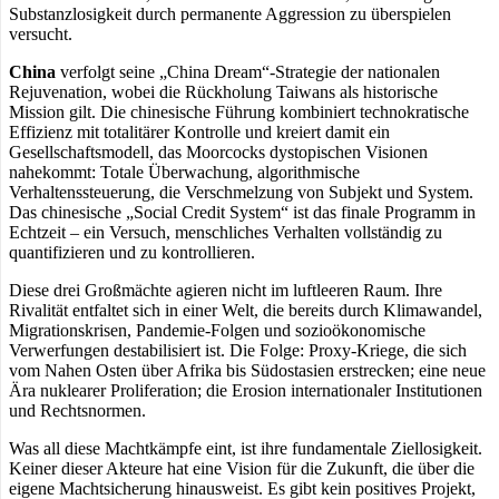
Substanzlosigkeit durch permanente Aggression zu überspielen
versucht.
China
verfolgt seine „China Dream“-Strategie der nationalen
Rejuvenation, wobei die Rückholung Taiwans als historische
Mission gilt. Die chinesische Führung kombiniert technokratische
Effizienz mit totalitärer Kontrolle und kreiert damit ein
Gesellschaftsmodell, das Moorcocks dystopischen Visionen
nahekommt: Totale Überwachung, algorithmische
Verhaltenssteuerung, die Verschmelzung von Subjekt und System.
Das chinesische „Social Credit System“ ist das finale Programm in
Echtzeit – ein Versuch, menschliches Verhalten vollständig zu
quantifizieren und zu kontrollieren.
Diese drei Großmächte agieren nicht im luftleeren Raum. Ihre
Rivalität entfaltet sich in einer Welt, die bereits durch Klimawandel,
Migrationskrisen, Pandemie-Folgen und sozioökonomische
Verwerfungen destabilisiert ist. Die Folge: Proxy-Kriege, die sich
vom Nahen Osten über Afrika bis Südostasien erstrecken; eine neue
Ära nuklearer Proliferation; die Erosion internationaler Institutionen
und Rechtsnormen.
Was all diese Machtkämpfe eint, ist ihre fundamentale Ziellosigkeit.
Keiner dieser Akteure hat eine Vision für die Zukunft, die über die
eigene Machtsicherung hinausweist. Es gibt kein positives Projekt,