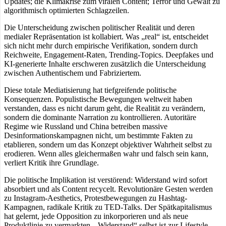
Updates; die Klimakrise zum viralen Content; Terror und Gewalt zu
algorithmisch optimierten Schlagzeilen.
Die Unterscheidung zwischen politischer Realität und deren
medialer Repräsentation ist kollabiert. Was „real“ ist, entscheidet
sich nicht mehr durch empirische Verifikation, sondern durch
Reichweite, Engagement-Raten, Trending-Topics. Deepfakes und
KI-generierte Inhalte erschweren zusätzlich die Unterscheidung
zwischen Authentischem und Fabriziertem.
Diese totale Mediatisierung hat tiefgreifende politische
Konsequenzen. Populistische Bewegungen weltweit haben
verstanden, dass es nicht darum geht, die Realität zu verändern,
sondern die dominante Narration zu kontrollieren. Autoritäre
Regime wie Russland und China betreiben massive
Desinformationskampagnen nicht, um bestimmte Fakten zu
etablieren, sondern um das Konzept objektiver Wahrheit selbst zu
erodieren. Wenn alles gleichermaßen wahr und falsch sein kann,
verliert Kritik ihre Grundlage.
Die politische Implikation ist verstörend: Widerstand wird sofort
absorbiert und als Content recycelt. Revolutionäre Gesten werden
zu Instagram-Aesthetics, Protestbewegungen zu Hashtag-
Kampagnen, radikale Kritik zu TED-Talks. Der Spätkapitalismus
hat gelernt, jede Opposition zu inkorporieren und als neue
Produktlinie zu vermarkten. „Widerstand“ selbst ist zur Lifestyle-