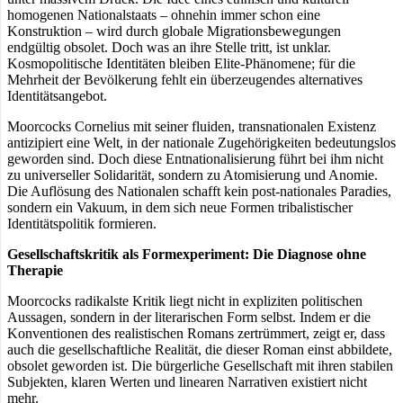
homogenen Nationalstaats – ohnehin immer schon eine
Konstruktion – wird durch globale Migrationsbewegungen
endgültig obsolet. Doch was an ihre Stelle tritt, ist unklar.
Kosmopolitische Identitäten bleiben Elite-Phänomene; für die
Mehrheit der Bevölkerung fehlt ein überzeugendes alternatives
Identitätsangebot.
Moorcocks Cornelius mit seiner fluiden, transnationalen Existenz
antizipiert eine Welt, in der nationale Zugehörigkeiten bedeutungslos
geworden sind. Doch diese Entnationalisierung führt bei ihm nicht
zu universeller Solidarität, sondern zu Atomisierung und Anomie.
Die Auflösung des Nationalen schafft kein post-nationales Paradies,
sondern ein Vakuum, in dem sich neue Formen tribalistischer
Identitätspolitik formieren.
Gesellschaftskritik als Formexperiment: Die Diagnose ohne
Therapie
Moorcocks radikalste Kritik liegt nicht in expliziten politischen
Aussagen, sondern in der literarischen Form selbst. Indem er die
Konventionen des realistischen Romans zertrümmert, zeigt er, dass
auch die gesellschaftliche Realität, die dieser Roman einst abbildete,
obsolet geworden ist. Die bürgerliche Gesellschaft mit ihren stabilen
Subjekten, klaren Werten und linearen Narrativen existiert nicht
mehr.