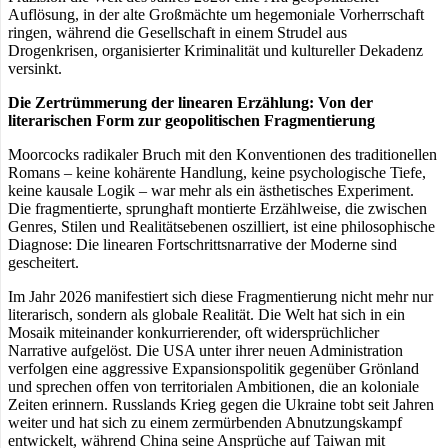
Auflösung, in der alte Großmächte um hegemoniale Vorherrschaft
ringen, während die Gesellschaft in einem Strudel aus
Drogenkrisen, organisierter Kriminalität und kultureller Dekadenz
versinkt.
Die Zertrümmerung der linearen Erzählung: Von der
literarischen Form zur geopolitischen Fragmentierung
Moorcocks radikaler Bruch mit den Konventionen des traditionellen
Romans – keine kohärente Handlung, keine psychologische Tiefe,
keine kausale Logik – war mehr als ein ästhetisches Experiment.
Die fragmentierte, sprunghaft montierte Erzählweise, die zwischen
Genres, Stilen und Realitätsebenen oszilliert, ist eine philosophische
Diagnose: Die linearen Fortschrittsnarrative der Moderne sind
gescheitert.
Im Jahr 2026 manifestiert sich diese Fragmentierung nicht mehr nur
literarisch, sondern als globale Realität. Die Welt hat sich in ein
Mosaik miteinander konkurrierender, oft widersprüchlicher
Narrative aufgelöst. Die USA unter ihrer neuen Administration
verfolgen eine aggressive Expansionspolitik gegenüber Grönland
und sprechen offen von territorialen Ambitionen, die an koloniale
Zeiten erinnern. Russlands Krieg gegen die Ukraine tobt seit Jahren
weiter und hat sich zu einem zermürbenden Abnutzungskampf
entwickelt, während China seine Ansprüche auf Taiwan mit