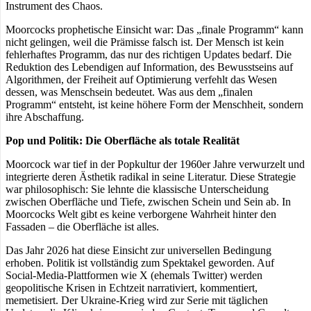
Instrument des Chaos.
Moorcocks prophetische Einsicht war: Das „finale Programm“ kann
nicht gelingen, weil die Prämisse falsch ist. Der Mensch ist kein
fehlerhaftes Programm, das nur des richtigen Updates bedarf. Die
Reduktion des Lebendigen auf Information, des Bewusstseins auf
Algorithmen, der Freiheit auf Optimierung verfehlt das Wesen
dessen, was Menschsein bedeutet. Was aus dem „finalen
Programm“ entsteht, ist keine höhere Form der Menschheit, sondern
ihre Abschaffung.
Pop und Politik: Die Oberfläche als totale Realität
Moorcock war tief in der Popkultur der 1960er Jahre verwurzelt und
integrierte deren Ästhetik radikal in seine Literatur. Diese Strategie
war philosophisch: Sie lehnte die klassische Unterscheidung
zwischen Oberfläche und Tiefe, zwischen Schein und Sein ab. In
Moorcocks Welt gibt es keine verborgene Wahrheit hinter den
Fassaden – die Oberfläche ist alles.
Das Jahr 2026 hat diese Einsicht zur universellen Bedingung
erhoben. Politik ist vollständig zum Spektakel geworden. Auf
Social-Media-Plattformen wie X (ehemals Twitter) werden
geopolitische Krisen in Echtzeit narrativiert, kommentiert,
memetisiert. Der Ukraine-Krieg wird zur Serie mit täglichen