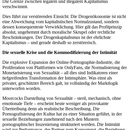
Die Grenze zwischen legalem und illegalem Kapitalismus
verschwimmt.
Dies führt zur verstörenden Einsicht: Die Drogenökonomie ist nicht
eine Abweichung vom kapitalistischen Normalzustand, sondern
dessen konsequenteste Verwirklichung. Hier gilt das Profitprinzip
absolut, ungehemmt durch moralische Skrupel oder rechtliche
Beschränkungen. Der Drogenkapitalismus ist der ehrlichste
Kapitalismus – und gerade deshalb so zerstörerisch.
Die sexuelle Krise und die Kommodifizierung der Intimität
Die explosive Expansion der Online-Pornographie-Industrie, die
Proliferation von Plattformen wie OnlyFans, die Normalisierung der
Monetarisierung von Sexualität – all dies sind Indikatoren einer
tiefgreifenden Transformation der Intimsphäre. Was einst als
privater, geschützter Bereich galt, ist vollständig der Marktlogik
unterworfen worden.
Moorcocks Darstellung von Sexualität – steril, mechanisch, ohne
emotionale Tiefe – erscheint heute weniger als provokante
Übertreibung denn als realistische Beschreibung. Die
Pornografisierung der Kultur hat zu einer Situation geführt, in der
sexuelle Beziehungen zunehmend nach den Mustern
pornographischer Inszenierung strukturiert werden. Die Intimität
wird zur Performance, der Partner zum Konsumgut, die Beziehung