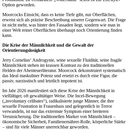
Option geworden.
Moorcocks Einsicht, dass es keine Tiefe gibt, nur Oberflächen,
erweist sich als präzise Beschreibung unserer Gegenwart. Die Frage
ist nicht mehr, was hinter den Fassaden liegt, sondern wie man in
einer Welt reiner Oberflächen überhaupt noch Orientierung finden
kann.
Die Krise der Männlichkeit und die Gewalt der
Orientierungslosigkeit
Jerry Cornelius‘ Androgynie, seine sexuelle Fluidität, seine fragile
Männlichkeit stehen im krassen Kontrast zu den traditionellen
Helden der Abenteuerliteratur. Moorcock dekonstruiert systematisch
das Ideal maskuliner Potenz und ersetzt es durch eine Figur, die
passiv, narzisstisch und letztlich impotent ist.
Im Jahr 2026 manifestiert sich diese Krise der Männlichkeit in
vielfältiger, oft gewalttätiger Weise. Die Incel-Bewegung
(„involuntary celibates“), radikalisierte junge Männer, die ihre
sexuelle Frustration in Frauenhass und gelegentlich in Terror
verwandeln, ist nur das extremste Symptom einer breiteren
Verunsicherung. Die traditionellen Marker von Männlichkeit –
ökonomische Sicherheit, Familienernährer-Rolle, körperliche Stärke
– sind für viele Männer unerreichbar geworden.