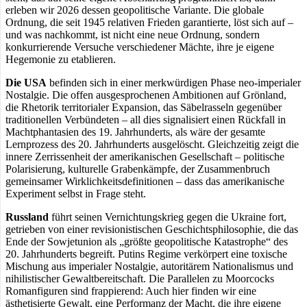
erleben wir 2026 dessen geopolitische Variante. Die globale
Ordnung, die seit 1945 relativen Frieden garantierte, löst sich auf –
und was nachkommt, ist nicht eine neue Ordnung, sondern
konkurrierende Versuche verschiedener Mächte, ihre je eigene
Hegemonie zu etablieren.
Die USA
befinden sich in einer merkwürdigen Phase neo-imperialer
Nostalgie. Die offen ausgesprochenen Ambitionen auf Grönland,
die Rhetorik territorialer Expansion, das Säbelrasseln gegenüber
traditionellen Verbündeten – all dies signalisiert einen Rückfall in
Machtphantasien des 19. Jahrhunderts, als wäre der gesamte
Lernprozess des 20. Jahrhunderts ausgelöscht. Gleichzeitig zeigt die
innere Zerrissenheit der amerikanischen Gesellschaft – politische
Polarisierung, kulturelle Grabenkämpfe, der Zusammenbruch
gemeinsamer Wirklichkeitsdefinitionen – dass das amerikanische
Experiment selbst in Frage steht.
Russland
führt seinen Vernichtungskrieg gegen die Ukraine fort,
getrieben von einer revisionistischen Geschichtsphilosophie, die das
Ende der Sowjetunion als „größte geopolitische Katastrophe“ des
20. Jahrhunderts begreift. Putins Regime verkörpert eine toxische
Mischung aus imperialer Nostalgie, autoritärem Nationalismus und
nihilistischer Gewaltbereitschaft. Die Parallelen zu Moorcocks
Romanfiguren sind frappierend: Auch hier finden wir eine
ästhetisierte Gewalt, eine Performanz der Macht, die ihre eigene