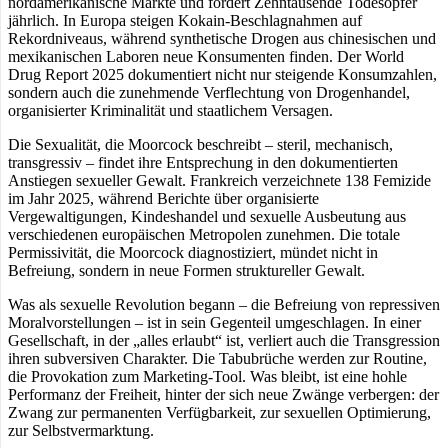
nordamerikanische Märkte und fordert Zehntausende Todesopfer
jährlich. In Europa steigen Kokain-Beschlagnahmen auf
Rekordniveaus, während synthetische Drogen aus chinesischen und
mexikanischen Laboren neue Konsumenten finden. Der World
Drug Report 2025 dokumentiert nicht nur steigende Konsumzahlen,
sondern auch die zunehmende Verflechtung von Drogenhandel,
organisierter Kriminalität und staatlichem Versagen.
Die Sexualität, die Moorcock beschreibt – steril, mechanisch,
transgressiv – findet ihre Entsprechung in den dokumentierten
Anstiegen sexueller Gewalt. Frankreich verzeichnete 138 Femizide
im Jahr 2025, während Berichte über organisierte
Vergewaltigungen, Kindeshandel und sexuelle Ausbeutung aus
verschiedenen europäischen Metropolen zunehmen. Die totale
Permissivität, die Moorcock diagnostiziert, mündet nicht in
Befreiung, sondern in neue Formen struktureller Gewalt.
Was als sexuelle Revolution begann – die Befreiung von repressiven
Moralvorstellungen – ist in sein Gegenteil umgeschlagen. In einer
Gesellschaft, in der „alles erlaubt“ ist, verliert auch die Transgression
ihren subversiven Charakter. Die Tabubrüche werden zur Routine,
die Provokation zum Marketing-Tool. Was bleibt, ist eine hohle
Performanz der Freiheit, hinter der sich neue Zwänge verbergen: der
Zwang zur permanenten Verfügbarkeit, zur sexuellen Optimierung,
zur Selbstvermarktung.