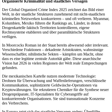
Organisierte Kriminalität und staatliches Versagen
Der Global Organized Crime Index 2025 zeichnet das Bild einer
Welt, in der staatliche Strukturen zunehmend mit nicht-staatlichen
kriminellen Netzwerken konkurrieren – und oft verlieren. Myanmar,
Kolumbien, Mexiko führen die Rankings an, Länder, in denen
Drogenkartelle faktisch Territorien kontrollieren, eigene
Rechtssysteme etablieren und über paramilitärische Strukturen
verfügen.
In Moorcocks Roman ist der Staat bereits abwesend oder irrelevant.
Verschiedene Fraktionen – dekadente Aristokraten, wahnsinnige
Wissenschaftler, nihilistische Sekten – kämpfen um Macht, ohne
dass es eine legitime zentrale Autorität gäbe. Diese anarchische
Vision hat 2026 in vielen Regionen der Welt reale Entsprechungen
gefunden.
Die mexikanischen Kartelle nutzen modernste Technologie:
Drohnen für Überwachung und Waffenlieferungen, verschlüsselte
Kommunikation, sophistizierte Geldwäsche-Operationen via
Kryptowährungen. Sie rekrutieren Chemiker für die Synthese neuer
Drogenpräparate, IT-Spezialisten für Cyberangriffe auf
konkurrierende Organisationen. Sie sind transnationale Konzerne
des Verbrechens.
In Europa zeigt sich das staatliche Versagen anders: Überfüllte