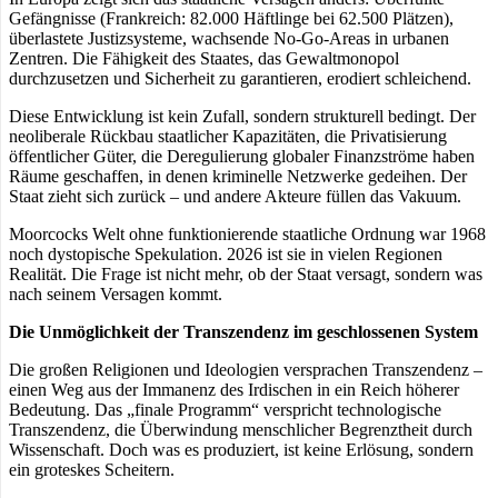
Gefängnisse (Frankreich: 82.000 Häftlinge bei 62.500 Plätzen),
überlastete Justizsysteme, wachsende No-Go-Areas in urbanen
Zentren. Die Fähigkeit des Staates, das Gewaltmonopol
durchzusetzen und Sicherheit zu garantieren, erodiert schleichend.
Diese Entwicklung ist kein Zufall, sondern strukturell bedingt. Der
neoliberale Rückbau staatlicher Kapazitäten, die Privatisierung
öffentlicher Güter, die Deregulierung globaler Finanzströme haben
Räume geschaffen, in denen kriminelle Netzwerke gedeihen. Der
Staat zieht sich zurück – und andere Akteure füllen das Vakuum.
Moorcocks Welt ohne funktionierende staatliche Ordnung war 1968
noch dystopische Spekulation. 2026 ist sie in vielen Regionen
Realität. Die Frage ist nicht mehr, ob der Staat versagt, sondern was
nach seinem Versagen kommt.
Die Unmöglichkeit der Transzendenz im geschlossenen System
Die großen Religionen und Ideologien versprachen Transzendenz –
einen Weg aus der Immanenz des Irdischen in ein Reich höherer
Bedeutung. Das „finale Programm“ verspricht technologische
Transzendenz, die Überwindung menschlicher Begrenztheit durch
Wissenschaft. Doch was es produziert, ist keine Erlösung, sondern
ein groteskes Scheitern.