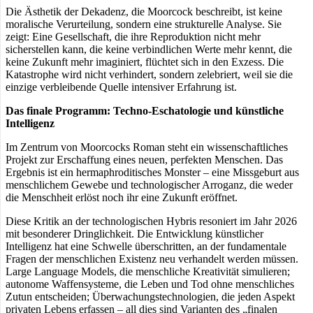
Die Ästhetik der Dekadenz, die Moorcock beschreibt, ist keine
moralische Verurteilung, sondern eine strukturelle Analyse. Sie
zeigt: Eine Gesellschaft, die ihre Reproduktion nicht mehr
sicherstellen kann, die keine verbindlichen Werte mehr kennt, die
keine Zukunft mehr imaginiert, flüchtet sich in den Exzess. Die
Katastrophe wird nicht verhindert, sondern zelebriert, weil sie die
einzige verbleibende Quelle intensiver Erfahrung ist.
Das finale Programm: Techno-Eschatologie und künstliche
Intelligenz
Im Zentrum von Moorcocks Roman steht ein wissenschaftliches
Projekt zur Erschaffung eines neuen, perfekten Menschen. Das
Ergebnis ist ein hermaphroditisches Monster – eine Missgeburt aus
menschlichem Gewebe und technologischer Arroganz, die weder
die Menschheit erlöst noch ihr eine Zukunft eröffnet.
Diese Kritik an der technologischen Hybris resoniert im Jahr 2026
mit besonderer Dringlichkeit. Die Entwicklung künstlicher
Intelligenz hat eine Schwelle überschritten, an der fundamentale
Fragen der menschlichen Existenz neu verhandelt werden müssen.
Large Language Models, die menschliche Kreativität simulieren;
autonome Waffensysteme, die Leben und Tod ohne menschliches
Zutun entscheiden; Überwachungstechnologien, die jeden Aspekt
privaten Lebens erfassen – all dies sind Varianten des „finalen