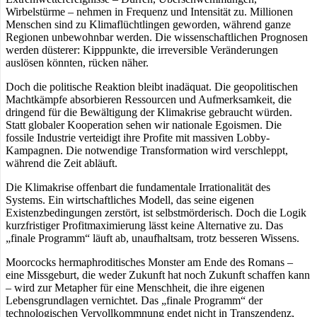
Wirbelstürme – nehmen in Frequenz und Intensität zu. Millionen
Menschen sind zu Klimaflüchtlingen geworden, während ganze
Regionen unbewohnbar werden. Die wissenschaftlichen Prognosen
werden düsterer: Kipppunkte, die irreversible Veränderungen
auslösen könnten, rücken näher.
Doch die politische Reaktion bleibt inadäquat. Die geopolitischen
Machtkämpfe absorbieren Ressourcen und Aufmerksamkeit, die
dringend für die Bewältigung der Klimakrise gebraucht würden.
Statt globaler Kooperation sehen wir nationale Egoismen. Die
fossile Industrie verteidigt ihre Profite mit massiven Lobby-
Kampagnen. Die notwendige Transformation wird verschleppt,
während die Zeit abläuft.
Die Klimakrise offenbart die fundamentale Irrationalität des
Systems. Ein wirtschaftliches Modell, das seine eigenen
Existenzbedingungen zerstört, ist selbstmörderisch. Doch die Logik
kurzfristiger Profitmaximierung lässt keine Alternative zu. Das
„finale Programm“ läuft ab, unaufhaltsam, trotz besseren Wissens.
Moorcocks hermaphroditisches Monster am Ende des Romans –
eine Missgeburt, die weder Zukunft hat noch Zukunft schaffen kann
– wird zur Metapher für eine Menschheit, die ihre eigenen
Lebensgrundlagen vernichtet. Das „finale Programm“ der
technologischen Vervollkommnung endet nicht in Transzendenz,