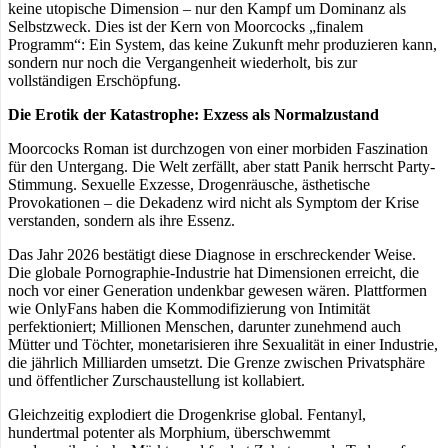
keine utopische Dimension – nur den Kampf um Dominanz als
Selbstzweck. Dies ist der Kern von Moorcocks „finalem
Programm“: Ein System, das keine Zukunft mehr produzieren kann,
sondern nur noch die Vergangenheit wiederholt, bis zur
vollständigen Erschöpfung.
Die Erotik der Katastrophe: Exzess als Normalzustand
Moorcocks Roman ist durchzogen von einer morbiden Faszination
für den Untergang. Die Welt zerfällt, aber statt Panik herrscht Party-
Stimmung. Sexuelle Exzesse, Drogenräusche, ästhetische
Provokationen – die Dekadenz wird nicht als Symptom der Krise
verstanden, sondern als ihre Essenz.
Das Jahr 2026 bestätigt diese Diagnose in erschreckender Weise.
Die globale Pornographie-Industrie hat Dimensionen erreicht, die
noch vor einer Generation undenkbar gewesen wären. Plattformen
wie OnlyFans haben die Kommodifizierung von Intimität
perfektioniert; Millionen Menschen, darunter zunehmend auch
Mütter und Töchter, monetarisieren ihre Sexualität in einer Industrie,
die jährlich Milliarden umsetzt. Die Grenze zwischen Privatsphäre
und öffentlicher Zurschaustellung ist kollabiert.
Gleichzeitig explodiert die Drogenkrise global. Fentanyl,
hundertmal potenter als Morphium, überschwemmt