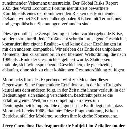
zunehmender Vehemenz unterstreicht. Der Global Risks Report
2025 des World Economic Forums identifiziert bewaffnete
Konflikte als eines der dominierenden Risiken der kommenden
Dekade, wobei 23 Prozent aller globalen Risiken mit Terrorismus
und geopolitischen Spannungen verbunden sind.
Diese geopolitische Zersplitterung ist keine vorübergehende Krise,
sondern strukturell. Jede Großmacht schreibt ihre eigene Geschichte,
konstruiert ihre eigene Realität – und keine dieser Erzählungen ist
mit den anderen kompatibel. Wir erleben das Ende des unipolaren
Moments, den Zusammenbruch der liberalen Weltordnung, die nach
1989 als „Ende der Geschichte“ gefeiert wurde. Stattdessen:
multiple, sich widersprechende Geschichten, die gleichzeitig
ablaufen, ohne sich zu einer kohärenten Gesamterzählung zu fügen.
Moorcocks formales Experiment wird zur Metapher dieser
Gegenwart. Seine fragmentierte Erzählweise, in der kein Ereignis
kausal aus dem anderen folgt, in der Zeit nicht linear verläuft, in der
Bedeutungen sich ständig verschieben, beschreibt präzise die
Erfahrung einer Welt, in der competing narratives um
Deutungshoheit kämpfen. Die diagnostische Kraft liegt darin, dass
Moorcock bereits 1968 erkannte: Diese Fragmentierung ist kein
Betriebsunfall der Moderne, sondern ihre logische Konsequenz.
Jerry Cornelius: Das fragmentierte Subjekt im Zeitalter totaler