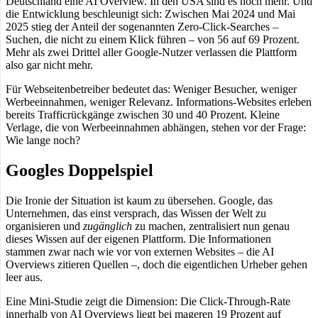
Deutschland eine AI Overview. In den USA sind es noch mehr. Und
die Entwicklung beschleunigt sich: Zwischen Mai 2024 und Mai
2025 stieg der Anteil der sogenannten Zero-Click-Searches –
Suchen, die nicht zu einem Klick führen – von 56 auf 69 Prozent.
Mehr als zwei Drittel aller Google-Nutzer verlassen die Plattform
also gar nicht mehr.
Für Webseitenbetreiber bedeutet das: Weniger Besucher, weniger
Werbeeinnahmen, weniger Relevanz. Informations-Websites erleben
bereits Trafficrückgänge zwischen 30 und 40 Prozent. Kleine
Verlage, die von Werbeeinnahmen abhängen, stehen vor der Frage:
Wie lange noch?
Googles Doppelspiel
Die Ironie der Situation ist kaum zu übersehen. Google, das
Unternehmen, das einst versprach, das Wissen der Welt zu
organisieren und
zugänglich
zu machen, zentralisiert nun genau
dieses Wissen auf der eigenen Plattform. Die Informationen
stammen zwar nach wie vor von externen Websites – die AI
Overviews zitieren Quellen –, doch die eigentlichen Urheber gehen
leer aus.
Eine Mini-Studie zeigt die Dimension: Die Click-Through-Rate
innerhalb von AI Overviews liegt bei mageren 19 Prozent auf